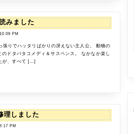
買
い
ハ
読みました
ま
ー
し
10:09 PM
ド
た
ボ
イ
とのドタバタコメディ＆サスペンス。 なかなか楽し
ル
が、すべて […]
ド・
エ
ッ
グ
を
読
HP
TUを修理しました
み
Pavilion
ま
8:17 PM
g6-
し