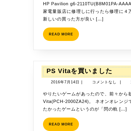
HP Pavilion g6-2110TU(B8M01PA-AAAA)の右側ヒンジ部分が盛り上がってしまい、近くの
7
家電量販店に修理しに行ったら修理に４
月
新しいの買った方が良い […]
18
日
READ
READ MORE
MORE
PS
PS Vitaを買いました
Vita
2016
2016年7月14日
|
コメントなし
|
を
年
買
やりたいゲームがあったので、前々から欲しかったのだけど、ついに買ってしまいましたPS
7
い
Vita(PCH-2000ZA24)。 ネオ
月
ま
たかったゲームというのが「閃の軌 […]
14
し
日
た
READ
READ MORE
MORE