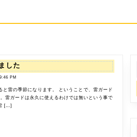
雷
ました
ガ
9:46 PM
ー
ド
付
ました。雷ガードは永久に使えるわけでは無いという事で
き
[…]
タ
ッ
プ
を