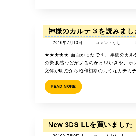
神様のカルテ３を読みまし
2016
2016年7月10日
|
コメントなし
|
年
★★★★★ 面白かったです。神様のカルテもいよいよ３巻目。 作者が医者という事で、現場
7
の緊張感などがあるのかと思いきや、ホ
月
文体が明治から昭和初期のようなカチカチな
10
日
READ
READ MORE
MORE
New 3DS LLを買いました
2016