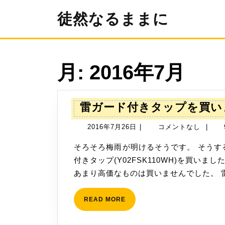
コ
徒然なるままに
ン
テ
ン
ツ
へ
月:
2016年7月
ス
キ
ッ
プ
雷ガード付きタップを買い
2016
2016年7月26日
|
コメントなし
|
年
そろそろ梅雨が明けるそうです。 そうすると雷の季節になります。 ということで、雷ガード
7
付きタップ(Y02FSK110WH)を買い
月
あまり高価なものは買いませんでした。 雷 
26
日
READ
READ MORE
MORE