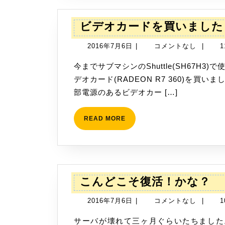
ビデオカードを買いました
2016
2016年7月6日
|
コメントなし
|
1
年
今までサブマシンのShuttle(SH67H3)で使っていたビデオカードが非力でしたので、新しいビ
7
デオカード(RADEON R7 360)を買
月
部電源のあるビデオカー […]
6
日
READ
READ MORE
MORE
こ
こんどこそ復活！かな？
ん
2016
2016年7月6日
|
コメントなし
|
1
ど
年
こ
サーバが壊れて三ヶ月ぐらいたちました。 色々と試行錯誤をしましたが、今度こそ復活か
7