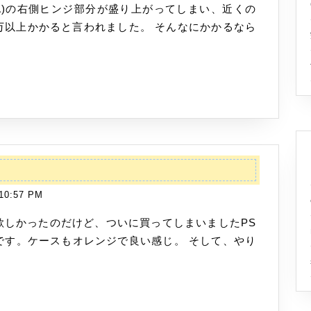
2110TU
た
を
万以上かかると言われました。 そんなにかかるなら
修
理
し
ま
し
た
10:57 PM
ンオレンジです。ケースもオレンジで良い感じ。 そして、やり