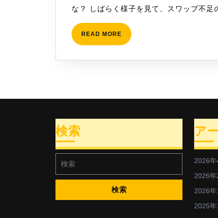
そ
な？ しばらく様子を見て、スワップ不足
月
復
6
活
READ
READ MORE
日
MORE
か
な
検索
ア
検
2026年
索:
2026年
2026年
2025年