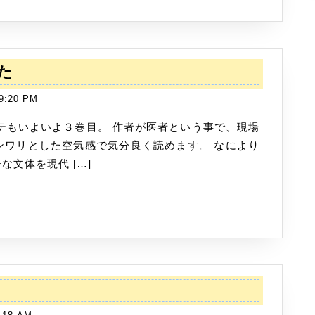
神
た
様
9:20 PM
の
カ
ル
ンワリとした空気感で気分良く読めます。 なにより
テ
文体を現代 […]
３
を
読
み
ま
し
New
た
3DS