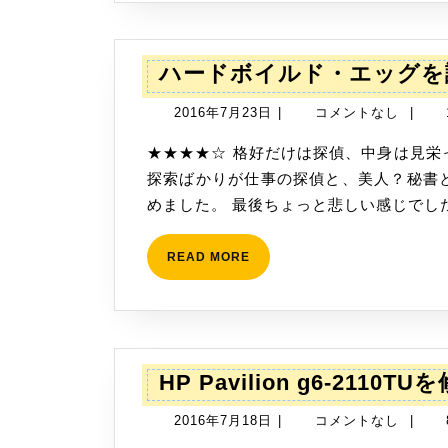
ハードボイルド・エッグを
2016
2016年7月23日
|
コメントなし
|
年
★★★★☆ 格好だけは探偵、中身は見栄っ張りでハッタリばかりの冴えない主人公。 動物の
7
探索ばかりが仕事の探偵と、美人？秘書
月
めました。 最後ちょっと悲しい感じでした
23
日
READ
READ MORE
MORE
HP Pavilion g6-2110
2016
2016年7月18日
|
コメントなし
|
年