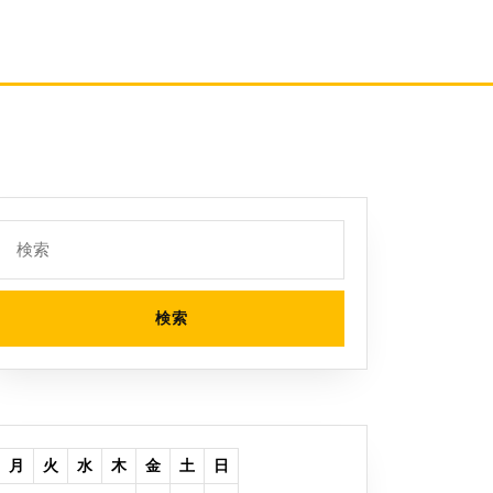
検
索:
月
火
水
木
金
土
日