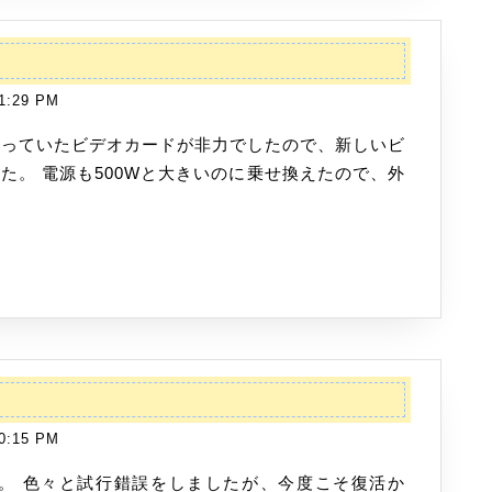
ビ
デ
1:29 PM
オ
カ
ー
いました。 電源も500Wと大きいのに乗せ換えたので、外
ド
を
買
い
ま
し
た
0:15 PM