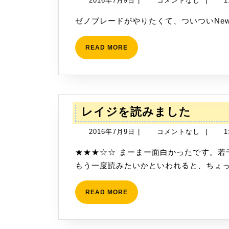
2016年7月9日
|
コメントなし
|
1
年
ゼノブレードがやりたくて、ついついNew
7
月
READ
READ MORE
9
MORE
日
レ
レイジを読みました
イ
2016
2016年7月9日
|
コメントなし
|
1
ジ
年
を
★★★☆☆ まーまー面白かったです。若干平坦な印象を受けますが悪くは無いです。 ただ、
7
読
もう一度読みたいかといわれると、ちょ
月
み
9
ま
READ
READ MORE
日
MORE
し
た