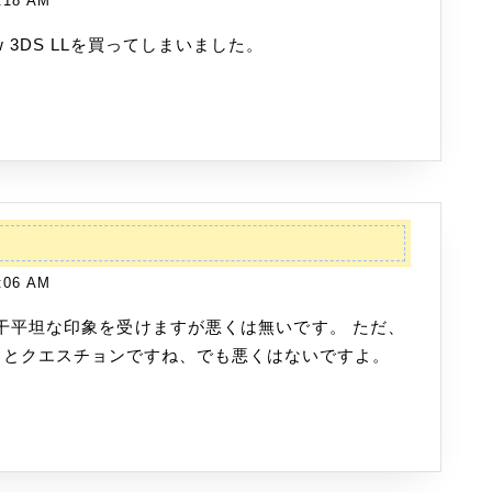
:18 AM
LL
を
 3DS LLを買ってしまいました。
買
い
ま
し
た
:06 AM
っとクエスチョンですね、でも悪くはないですよ。