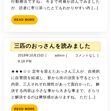
さ
行動療法ですね。 今まで何冊か読んでみました
れ
が、読者に寄り添ったとてもわかりやすい内 […]
て
し
READ
READ MORE
MORE
ん
ど
い
三
三匹のおっさんを読みました
あ
匹
な
2018
admin
2018年10月23日
|
admin
|
コメントなし
|
の
た
年
9:18 PM
お
へ
10
っ
★★★☆☆ 定年を迎えたおっさん三人が、自発的
を
月
さ
に自警団を結成し、影から街の治安を守るという
読
23
ん
内容。三人それぞれ個性があって面白かった。 解
み
日
を
決する内容は小さな事から大きな事まで、さらり
ま
読
と解決するのは爽快感がありますね。 ただ […]
し
み
た
ま
READ
READ MORE