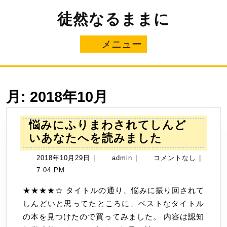
コ
徒然なるままに
ン
テ
ン
メニュー
メ
ツ
へ
ニ
ス
キ
ュ
ッ
月:
2018年10月
プ
ー
悩みにふりまわされてしんど
悩
いあなたへを読みました
み
2018
admin
2018年10月29日
|
admin
|
コメントなし
|
に
年
7:04 PM
ふ
10
り
★★★★☆ タイトルの通り、悩みに振り回されて
月
ま
しんどいと思ってたところに、ベストなタイトル
29
わ
の本を見つけたので買ってみました。 内容は認知
日