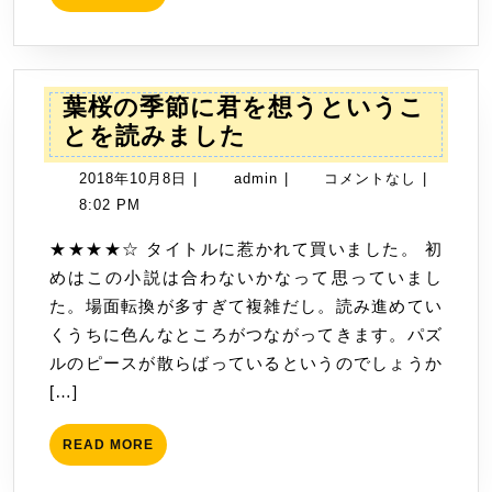
MORE
し
た
葉桜の季節に君を想うというこ
葉
とを読みました
桜
2018
admin
2018年10月8日
|
admin
|
コメントなし
|
の
年
8:02 PM
季
10
節
★★★★☆ タイトルに惹かれて買いました。 初
月
に
めはこの小説は合わないかなって思っていまし
8
君
た。場面転換が多すぎて複雑だし。読み進めてい
日
を
くうちに色んなところがつながってきます。パズ
想
ルのピースが散らばっているというのでしょうか
う
[…]
と
い
READ
READ MORE
MORE
う