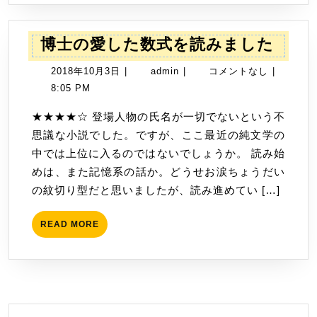
こ
と
博
博士の愛した数式を読みました
を
士
読
2018
admin
2018年10月3日
|
admin
|
コメントなし
|
の
み
年
8:05 PM
愛
ま
10
し
★★★★☆ 登場人物の氏名が一切でないという不
し
月
た
思議な小説でした。ですが、ここ最近の純文学の
た
3
数
中では上位に入るのではないでしょうか。 読み始
日
式
めは、また記憶系の話か。どうせお涙ちょうだい
を
の紋切り型だと思いましたが、読み進めてい […]
読
み
READ
READ MORE
MORE
ま
し
た