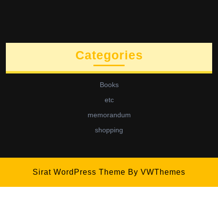
Categories
Books
etc
memorandum
shopping
Sirat WordPress Theme
By VWThemes