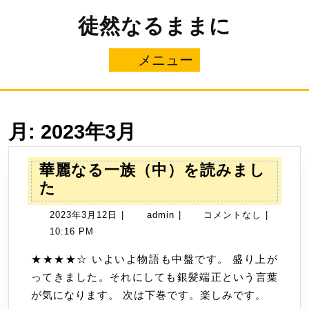
コ
徒然なるままに
ン
テ
ン
メニュー
メ
ツ
へ
ニ
ス
キ
ュ
ッ
月:
2023年3月
プ
ー
華麗なる一族（中）を読みまし
華
た
麗
2023
admin
2023年3月12日
|
admin
|
コメントなし
|
な
年
10:16 PM
る
3
一
★★★★☆ いよいよ物語も中盤です。 盛り上が
月
族
ってきました。それにしても銀髪端正という言葉
12
（中）
が気になります。 次は下巻です。楽しみです。
日