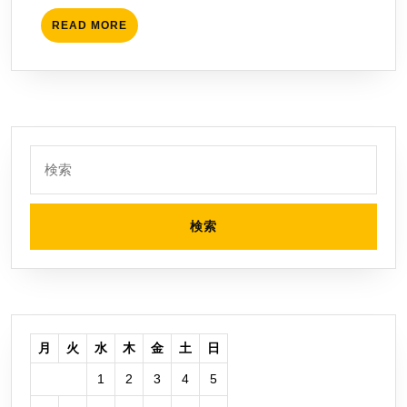
を
読
READ
READ MORE
MORE
み
ま
し
た
検
索:
月
火
水
木
金
土
日
1
2
3
4
5