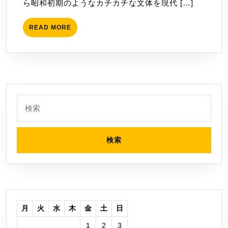
読
ら昭和初期のようなカチカチな文体を現代 […]
み
ま
READ
READ MORE
MORE
し
た
検
索:
月
火
水
木
金
土
日
1
2
3