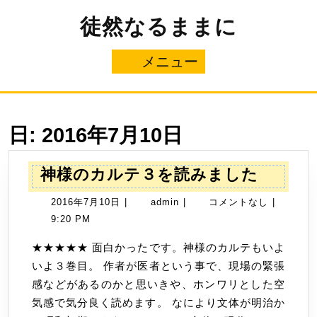
コ
徒然なるままに
ン
テ
ン
メニュー
メ
ツ
へ
ニ
ス
キ
ュ
ッ
日:
2016年7月10日
プ
ー
神
神様のカルテ３を読みました
様
2016
admin
2016年7月10日
|
admin
|
コメントなし
|
の
年
9:20 PM
カ
7
ル
★★★★★ 面白かったです。神様のカルテもいよ
月
テ
いよ３巻目。 作者が医者という事で、現場の緊張
10
３
感などがあるのかと思いきや、ホンワリとした空
日
を
気感で気分良く読めます。 なにより文体が明治か