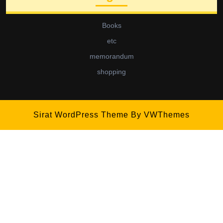
Books
etc
memorandum
shopping
Sirat WordPress Theme
By VWThemes