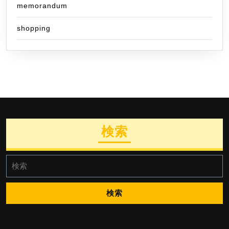
memorandum
shopping
検索
検
索: