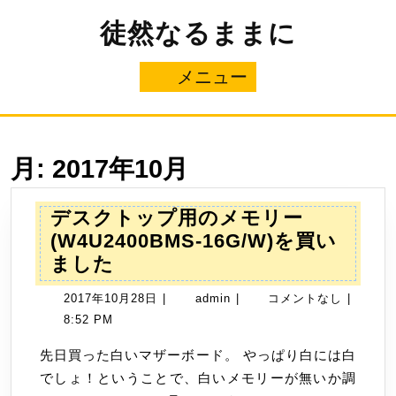
コ
徒然なるままに
ン
テ
ン
メニュー
メ
ツ
へ
ニ
ス
キ
ュ
ッ
月:
2017年10月
プ
ー
デスクトップ用のメモリー
(W4U2400BMS-16G/W)を買い
デ
ました
ス
2017
admin
2017年10月28日
|
admin
|
コメントなし
|
ク
年
8:52 PM
ト
10
ッ
先日買った白いマザーボード。 やっぱり白には白
月
プ
でしょ！ということで、白いメモリーが無いか調
28