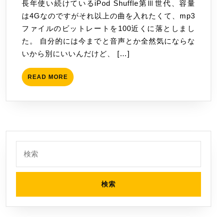
用
長年使い続けているiPod Shuffle第Ⅲ世代、容量
月
ヘ
は4Gなのですがそれ以上の曲を入れたくて、mp3
1
ッ
ファイルのビットレートを100近くに落としまし
日
ド
た。 自分的には今までと音声とか全然気にならな
フ
いから別にいいんだけど、 […]
ォ
ン
READ
READ MORE
MORE
(ATH-
C505i
RD)
を
買
検
い
索:
ま
し
た