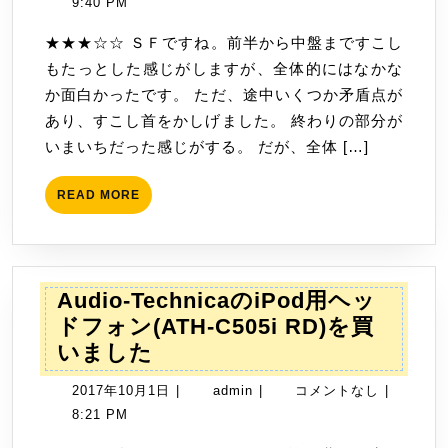
年
9:40 PM
ッ
10
ク
★★★☆☆ ＳＦですね。前半から中盤まですこし
月
ス
もたっとした感じがしますが、全体的にはなかな
12
１
か面白かったです。 ただ、途中いくつか矛盾点が
日
３
あり、すこし首をかしげました。 終わりの部分が
を
いまいちだった感じがする。 だが、全体 […]
読
み
READ
READ MORE
MORE
ま
し
た
Audio-TechnicaのiPod用ヘッ
ドフォン(ATH-C505i RD)を買
Audio-
いました
Technica
2017
admin
2017年10月1日
|
admin
|
コメントなし
|
の
年
8:21 PM
iPod
10