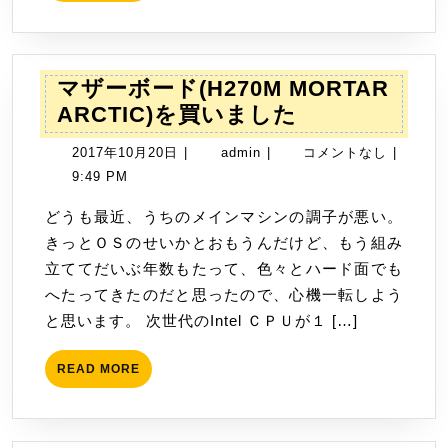
(CDP-
830Z-
P)
マザーボード(H270M MORTAR
を
マ
ARCTIC)を買いました
買
ザ
い
2017
admin
2017年10月20日
|
admin
|
コメントなし
|
ー
ま
年
9:49 PM
ボ
し
10
ー
どうも最近、うちのメインマシンの調子が悪い。
た
月
ド
きっとＯＳのせいかとおもうんだけど、もう組み
20
(H270M
立ててだいぶ年数もたって、色々とハード面でも
日
MORTAR
へたってきたのだと思ったので、心機一転しよう
ARCTIC)
と思います。 次世代のIntel ＣＰＵが１ […]
を
買
READ
READ MORE
MORE
い
ま