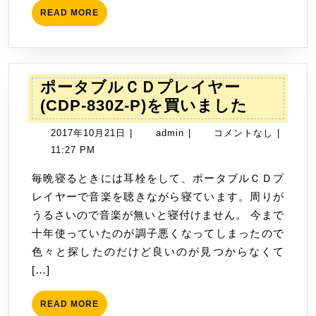
READ
READ MORE
MORE
ポータブルＣＤプレイヤー
ポ
(CDP-830Z-P)を買いました
ー
2017
admin
2017年10月21日
|
admin
|
コメントなし
|
タ
年
11:27 PM
ブ
10
ル
毎晩寝るときには耳栓をして、ポータブルＣＤプ
月
Ｃ
レイヤーで音楽を聴きながら寝ています。周りが
21
Ｄ
うるさいので音楽が無いと寝付けません。 今まで
日
プ
十年使っていたのが調子悪くなってしまったので
レ
色々と探したのだけど良いのが見つからなくて
イ
[…]
ヤ
ー
READ
READ MORE
MORE