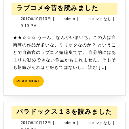
し
ラ
ラブコメ今昔を読みました
た
ブ
2017
admin
2017年10月13日
|
admin
|
コメントなし
|
コ
年
9:19 PM
メ
10
今
★★☆☆☆ うーん、なんかいまいち。この人は自
月
昔
衛隊の作品が多いな、ミリオタなのか？ というこ
13
を
とで自衛官のラブコメ短編集です。 自分的にはあ
日
読
まりお勧めできない作品かもしれません。そもそ
み
も短編がそれほど好きではないし。 読む […]
ま
し
READ
READ MORE
MORE
た
パ
パラドックス１３を読みました
ラ
2017
admin
2017年10月12日
|
admin
|
コメントなし
|
ド