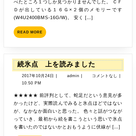
用
べたところ１つしか見つかりませんでした。 ＣＦ
日
の
Ｄが出している１６Ｇ×２個のメモリーです
メ
(W4U2400BMS-16G/W)。 安く […]
モ
リ
READ
READ MORE
MORE
ー
(W4U2400BMS-
16G/W)
続
続氷点 上を読みました
を
氷
買
2017
admin
2017年10月24日
|
admin
|
コメントなし
|
点
い
年
10:50 PM
上
ま
10
を
★★★★★ 前評判として、蛇足だという意見が多
し
月
読
かったけど、実際読んでみると氷点ほどではない
た
24
み
が、なかなか面白いと思った。 色々と話がつなが
日
ま
っていき、最初から続を書こうという思いで氷点
し
を書いたのではないかとおもうように伏線が […]
た