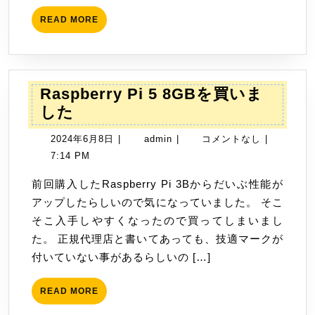
職
願
READ
READ MORE
MORE
を
読
み
Raspberry Pi 5 8GBを買いま
ま
Raspberry
した
し
Pi
た
2024
admin
2024年6月8日
|
admin
|
コメントなし
|
5
年
7:14 PM
8GB
6
を
前回購入したRaspberry Pi 3Bからだいぶ性能が
月
買
アップしたらしいので気になっていました。 そこ
8
い
そこ入手しやすくなったので買ってしまいまし
日
ま
た。 正規代理店と書いてあっても、技適マークが
し
付いていない事があるらしいの […]
た
READ
READ MORE
MORE