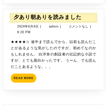
夕
夕あり朝ありを読みました
あ
2024
admin
2024年6月4日
|
admin
|
コメントなし
|
り
年
9:20 PM
朝
6
あ
★★★★☆ 途中まで読んでから、以前も読んだこ
月
り
とがあるような気がしたのですが、初めてなのか
4
を
もしれません。 白洋舍の創設者の伝記的な小説で
日
読
すが、とても面白かったです。 うーん、でも読ん
み
だことあるような。。。
ま
し
READ
READ MORE
MORE
た