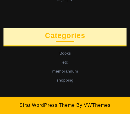
Categories
Books
etc
memorandum
shopping
Sirat WordPress Theme
By VWThemes