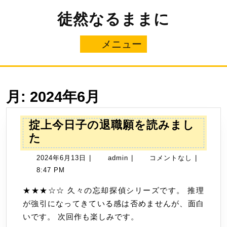
コ
徒然なるままに
ン
テ
ン
メニュー
メ
ツ
へ
ニ
ス
キ
ュ
ッ
月:
2024年6月
プ
ー
掟上今日子の退職願を読みまし
掟
た
上
2024
admin
2024年6月13日
|
admin
|
コメントなし
|
今
年
8:47 PM
日
6
子
★★★☆☆ 久々の忘却探偵シリーズです。 推理
月
の
が強引になってきている感は否めませんが、面白
13
退
いです。 次回作も楽しみです。
日