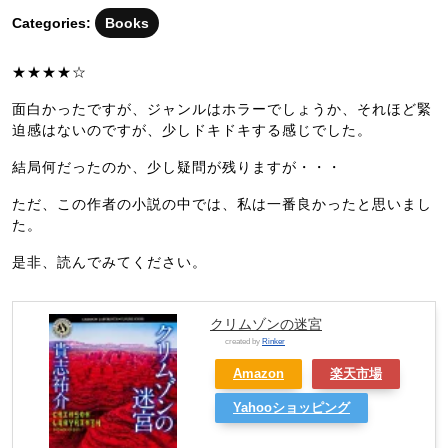
月
Categories:
Books
14
日
★★★★☆
面白かったですが、ジャンルはホラーでしょうか、それほど緊
迫感はないのですが、少しドキドキする感じでした。
結局何だったのか、少し疑問が残りますが・・・
ただ、この作者の小説の中では、私は一番良かったと思いまし
た。
是非、読んでみてください。
クリムゾンの迷宮
created by
Rinker
Amazon
楽天市場
Yahooショッピング