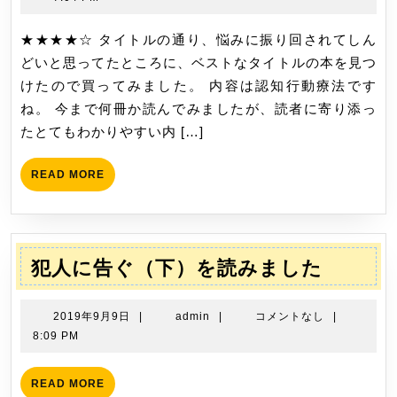
10
り
月
★★★★☆ タイトルの通り、悩みに振り回されてしん
ま
29
どいと思ってたところに、ベストなタイトルの本を見つ
わ
日
けたので買ってみました。 内容は認知行動療法です
さ
ね。 今まで何冊か読んでみましたが、読者に寄り添っ
れ
たとてもわかりやすい内 […]
て
し
READ
READ MORE
ん
MORE
ど
い
あ
犯
犯人に告ぐ（下）を読みました
な
人
た
に
2019
admin
2019年9月9日
|
admin
|
コメントなし
|
へ
告
年
8:09 PM
を
9
ぐ
読
月
（下）
READ
READ MORE
み
9