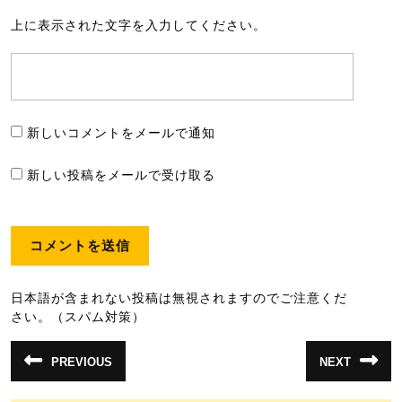
上に表示された文字を入力してください。
新しいコメントをメールで通知
新しい投稿をメールで受け取る
日本語が含まれない投稿は無視されますのでご注意くだ
さい。（スパム対策）
投
PREVIOUS
NEXT
前
次
稿
の
の
投
投