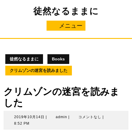
コ
徒然なるままに
ン
テ
ン
メニュー
メ
ツ
へ
ニ
ス
キ
ュ
ッ
プ
徒然なるままに
Books
ー
クリムゾンの迷宮を読みました
クリムゾンの迷宮を読みま
した
2019
admin
2019年10月14日
|
admin
|
コメントなし
|
年
8:52 PM
10