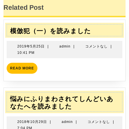
ナ
稿:
稿:
Related Post
ビ
ゲ
ー
模
模倣犯（一）を読みました
シ
倣
ョ
犯
2019
admin
2019年5月25日
|
admin
|
コメントなし
|
ン
（一）
年
10:41 PM
5
を
月
読
READ
READ MORE
25
MORE
み
日
ま
し
た
悩みにふりまわされてしんどいあ
悩
なたへを読みました
み
に
2018
admin
2018年10月29日
|
admin
|
コメントなし
|
ふ
年
7:04 PM