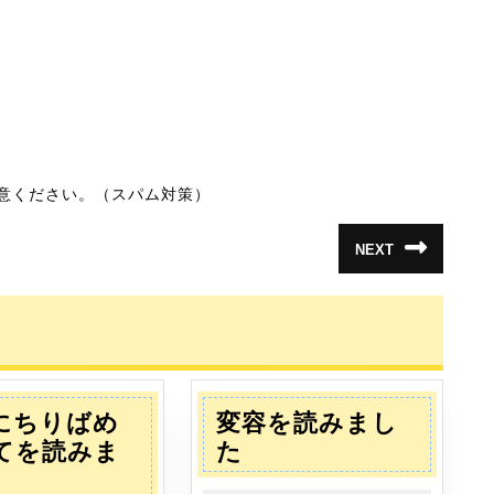
意ください。（スパム対策）
NEXT
次
の
投
稿:
にちりばめ
変容を読みまし
変
てを読みま
た
地
容