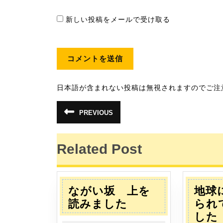
新しい投稿をメールで受け取る
日本語が含まれない投稿は無視されますのでご注
投
PREVIOUS
前
稿
の
投
稿:
ナ
Related Post
ビ
ゲ
ながい坂 上を
地球
ー
な
読みました
られ
が
した