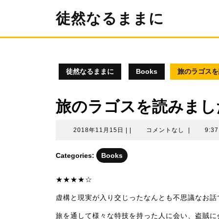
コ
徒然なるままに
ン
テ
ン
ツ
へ
ス
徒然なるままに
Books
旅のラゴスを
キ
ッ
プ
旅のラゴスを読みまし
2018
2018年11月15日
|
|
コメントなし
|
9:3
年
11
Categories:
Books
月
15
★★★★☆
日
虚構と現実が入り交じったなんとも不思議なお話
旅を通して様々な特技を持った人に会い、盗賊に