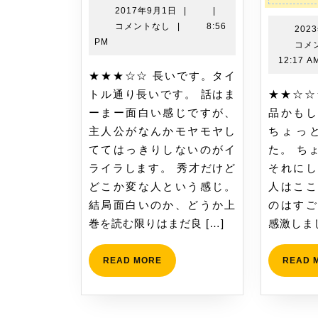
シ
い
2017
2017年9月1日
|
|
ョ
坂
年
コメントなし
|
8:56
202
9
上
PM
コメ
ン
月
を
12:17 A
1
★★★☆☆ 長いです。タイ
読
日
トル通り長いです。 話はま
★★☆☆☆ 読み手を選ぶ作
み
ーまー面白い感じですが、
品かもし
ま
主人公がなんかモヤモヤし
ちょっ
し
ててはっきりしないのがイ
た。 ち
た
ライラします。 秀才だけど
それにし
どこか変な人という感じ。
人はここ
結局面白いのか、どうか上
のはすご
巻を読む限りはまだ良 […]
感激しま
READ
READ MORE
READ 
MORE