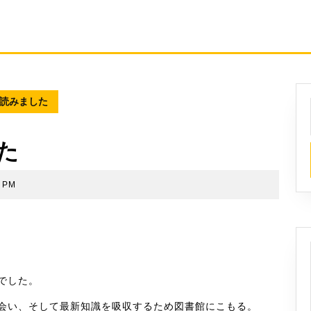
読みました
た
7 PM
でした。
会い、そして最新知識を吸収するため図書館にこもる。