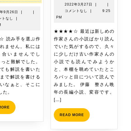
球
を
2022
2022年3月27日
|
|
に
読
年
コメントなし
|
9:25
2023
3年9月26日
|
|
3
ち
み
PM
年
ントなし
|
月
9
り
ま
M
27
★★★★☆ 最近は新しめの
月
ば
し
日
26
作家さんの小説ばかり読ん
め
た
日
れません。私には
でいた気がするので、久々
ら
と合いませんでし
に少しだけ古い作家さんの
れ
ょっと難解でした。
小説でも読んでみようか
て
ても解説を書いた
と、本棚を眺めていたとこ
を
まで解説を書ける
ろパッと目について読んで
読
いなぁと、そこに
みました。 伊藤 整さん晩
み
した。
年の長編小説、変容です。
ま
[…]
し
READ
MORE
た
MORE
READ
READ MORE
MORE