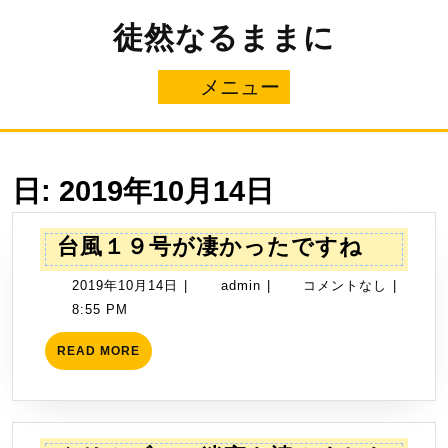
コ
徒然なるままに
ン
テ
ン
メニュー
メ
ツ
へ
ニ
ス
キ
ュ
ッ
日:
2019年10月14日
プ
ー
台
台風１９号が凄かったですね
風
2019
admin
2019年10月14日
|
admin
|
コメントなし
|
１
年
8:55 PM
９
10
号
READ
READ MORE
月
MORE
が
14
凄
日
か