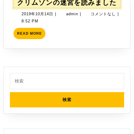
っ
ク
クリムゾンの迷宮を読みました
た
リ
2019
admin
2019年10月14日
|
admin
|
コメントなし
|
で
ム
年
8:52 PM
す
ゾ
10
ね
ン
READ
READ MORE
月
MORE
の
14
迷
日
宮
を
読
検
み
索:
ま
し
た