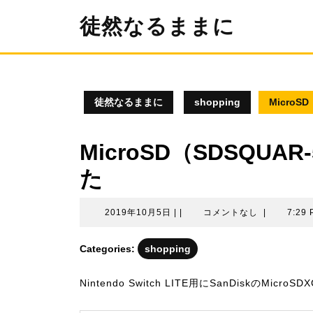
コ
徒然なるままに
ン
テ
ン
ツ
へ
ス
徒然なるままに
shopping
MicroS
キ
ッ
プ
MicroSD（SDSQUA
た
2019
2019年10月5日
|
|
コメントなし
|
7:29
年
10
Categories:
shopping
月
5
Nintendo Switch LITE用にSanDiskのMicr
日