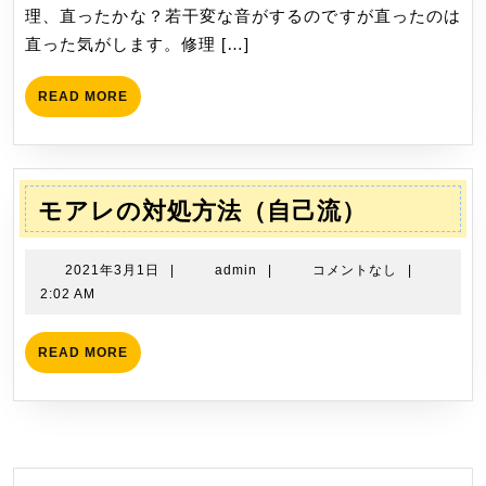
理、直ったかな？若干変な音がするのですが直ったのは
た
直った気がします。修理 […]
READ
READ MORE
MORE
モ
モアレの対処方法（自己流）
ア
レ
2021
admin
2021年3月1日
|
admin
|
コメントなし
|
の
年
2:02 AM
3
対
月
処
READ
READ MORE
1
MORE
方
日
法
（自
己