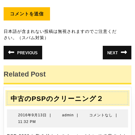
日本語が含まれない投稿は無視されますのでご注意くだ
さい。（スパム対策）
投
PREVIOUS
NEXT
前
次
稿
の
の
投
投
ナ
稿:
稿:
Related Post
ビ
ゲ
ー
中
中古のPSPのクリーニング２
シ
古
ョ
の
2016
admin
2016年9月13日
|
admin
|
コメントなし
|
ン
PSP
年
11:32 PM
9
の
月