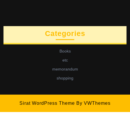
Categories
Books
etc
memorandum
shopping
Sirat WordPress Theme
By VWThemes