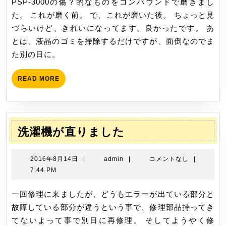
PSP-3000の傷？的なものをコンパウンドで磨きまし
ク
13
た。 これが磨く前。 で、これが磨いた後。 ちょっと見
リ
日
づらいけど、きれいになってます。良かったです。 あ
ー
とは、液晶のゴミを掃除するだけですが、面倒なのでま
ニ
た別の日に。
ン
グ
READ
READ MORE
２
MORE
洗
洗濯機が直りました
濯
機
2016
admin
2016年8月14日
|
admin
|
コメントなし
|
が
年
7:44 PM
8
直
月
一回修理に来ましたが、どうもエラーが出ている部分と
り
14
故障している部分が違うという事で、修理部品持ってき
ま
日
てないよって事で別日に再修理。 そしてようやく修
し