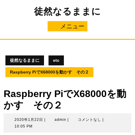
コ
徒然なるままに
ン
テ
ン
メニュー
メ
ツ
へ
ニ
ス
キ
ュ
ッ
プ
徒然なるままに
etc
ー
Raspberry PiでX68000を動かす その２
Raspberry PiでX68000を動
かす その２
2020
admin
2020年1月22日
|
admin
|
コメントなし
|
年
10:05 PM
1