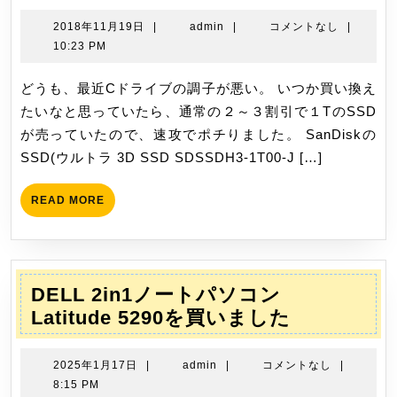
の
ン
SS
2018
admin
2018年11月19日
|
admin
|
コメントなし
|
ル
年
10:23 PM
11
ト
月
どうも、最近Cドライブの調子が悪い。 いつか買い換え
ラ
19
たいなと思っていたら、通常の２～３割引で１TのSSD
3D
日
が売っていたので、速攻でポチりました。 SanDiskの
SS
SSD(ウルトラ 3D SSD SDSSDH3-1T00-J […]
SD
1T0
READ
READ MORE
J25
MORE
を
買
い
DELL 2in1ノートパソコン
ま
DELL
Latitude 5290を買いました
し
2in1
た
ノ
2025
admin
2025年1月17日
|
admin
|
コメントなし
|
ー
年
8:15 PM