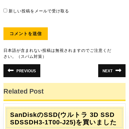
新しい投稿をメールで受け取る
日本語が含まれない投稿は無視されますのでご注意くだ
さい。（スパム対策）
投
PREVIOUS
NEXT
前
次
稿
の
の
投
投
ナ
稿:
稿:
Related Post
ビ
ゲ
ー
SanDiskのSSD(ウルトラ 3D SSD
シ
San
SDSSDH3-1T00-J25)を買いました
ョ