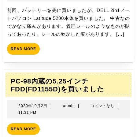
1
ト
月
前回、バッテリーを先に買いましたが、DELL 2in1ノー
パ
17
トパソコン Latitude 5290本体を買いました。 中古なの
ソ
日
でかなり痛みがあります。管理シールのようなものが貼
コ
ってあったり、シールの剥がした痕があります。 […]
ン
Latitude
READ
READ MORE
5290
MORE
を
買
い
PC-98内蔵の5.25インチ
ま
PC-
FDD(FD1155D)を買いました
し
98
た
内
2020
admin
2020年10月2日
|
admin
|
コメントなし
|
蔵
年
11:31 PM
10
の
月
5.25
READ
READ MORE
2
MORE
イ