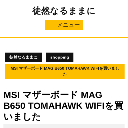
コ
徒然なるままに
ン
テ
ン
メニュー
メ
ツ
へ
ニ
ス
キ
ュ
ッ
プ
徒然なるままに
shopping
ー
MSI マザーボード MAG B650 TOMAHAWK WIFIを買いまし
た
MSI マザーボード MAG
B650 TOMAHAWK WIFIを買
いました