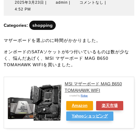
2025
admin
2025年3月23日
|
admin
|
コメントなし
|
年
4:52 PM
3
月
Categories:
shopping
23
日
マザーボードを選ぶのに時間がかかりました。
オンボードのSATAソケットが6つ付いているものは数が少な
く、悩んだあげく、MSI マザーボード MAG B650
TOMAHAWK WIFIを買いました。
MSI マザーボード MAG B650
TOMAHAWK WIFI
created by
Rinker
Amazon
楽天市場
Yahooショッピング