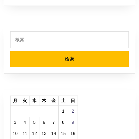
日
ン
チ
FDD(FD1
を
検
買
索:
い
ま
し
た
月
火
水
木
金
土
日
1
2
3
4
5
6
7
8
9
10
11
12
13
14
15
16