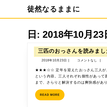
コ
徒然なるままに
ン
テ
ン
ツ
へ
日:
2018年10月23
ス
キ
ッ
プ
三匹のおっさんを読みまし
2018
2018年10月23日
|
コメントなし
|
年
★★★☆☆ 定年を迎えたおっさん三人が、自発的に自警団を結成し、影から街の治安を守る
10
という内容。三人それぞれ個性があって
月
まで、さらりと解決するのは爽快感がありま
23
日
READ
READ MORE
MORE