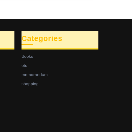
Categories
Books
etc
memorandum
shopping