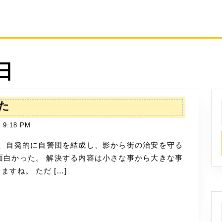
日
三
た
匹
9:18 PM
の
お
っ
面白かった。 解決する内容は小さな事から大きな事
さ
すね。 ただ […]
ん
を
読
み