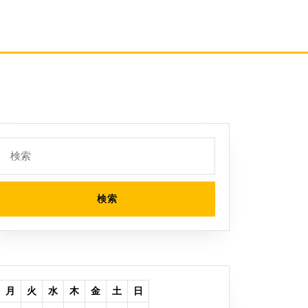
検
索:
月
火
水
木
金
土
日