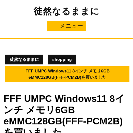
コ
徒然なるままに
ン
テ
ン
メニュー
メ
ツ
へ
ニ
ス
キ
ュ
ッ
プ
徒然なるままに
shopping
ー
FFF UMPC Windows11 8インチ メモリ6GB
eMMC128GB(FFF-PCM2B)を買いました
FFF UMPC Windows11 8イ
ンチ メモリ6GB
eMMC128GB(FFF-PCM2B)
を買いました