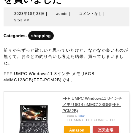
2023
admin
2023年10月23日
|
admin
|
コメントなし
|
年
9:53 PM
10
月
Categories:
shopping
23
日
前々からずっと欲しいと思っていたけど、なかなか良いものが
無くて。お金との釣り合いも考えた結果、買ってしまいまし
た。
FFF UMPC Windows11 8インチ メモリ6GB
eMMC128GB(FFF-PCM2B)です。
FFF UMPC Windows11 8インチ
メモリ6GB eMMC128GB(FFF-
PCM2B)
created by
Rinker
FFF SMART LIFE CONNECTED
Amazon
楽天市場