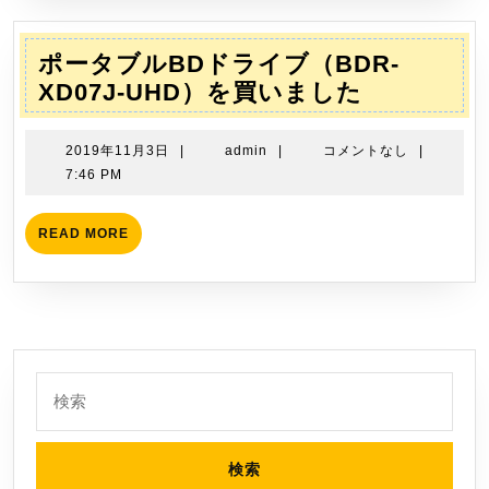
し
ョ
た
イ
コ
ポータブルBDドライブ（BDR-
ン
ポ
XD07J-UHD）を買いました
セ
ー
ッ
タ
2019
admin
2019年11月3日
|
admin
|
コメントなし
|
ト
ブ
年
7:46 PM
を
11
ル
月
買
BD
READ
READ MORE
3
MORE
い
ド
日
ま
ラ
し
イ
た
ブ
（BDR-
検
XD07J-
索:
UHD）
を
買