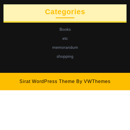
Categories
Books
etc
memorandum
shopping
Sirat WordPress Theme
By VWThemes