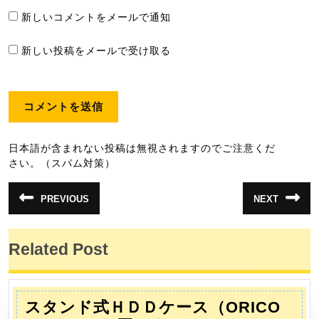
新しいコメントをメールで通知
新しい投稿をメールで受け取る
日本語が含まれない投稿は無視されますのでご注意くだ
さい。（スパム対策）
投
PREVIOUS
NEXT
前
次
稿
の
の
投
投
ナ
稿:
稿:
Related Post
ビ
ゲ
ー
スタンド式ＨＤＤケース（ORICO