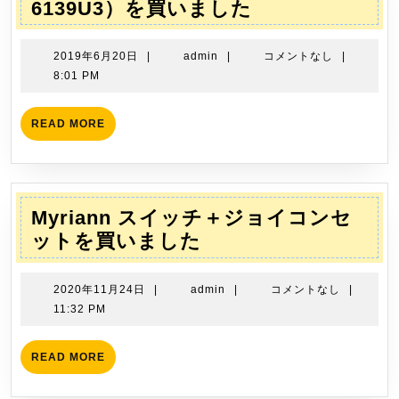
シ
ス
6139U3）を買いました
ョ
タ
ン
ン
2019
admin
2019年6月20日
|
admin
|
コメントなし
|
ド
年
8:01 PM
6
式
月
Ｈ
READ
READ MORE
20
MORE
Ｄ
日
Ｄ
ケ
ー
Myriann スイッチ＋ジョイコンセ
ス
Myriann
ットを買いました
（ORICO
ス
6139U3）
イ
2020
admin
2020年11月24日
|
admin
|
コメントなし
|
を
ッ
年
11:32 PM
買
11
チ
月
い
＋
READ
READ MORE
24
MORE
ま
ジ
日