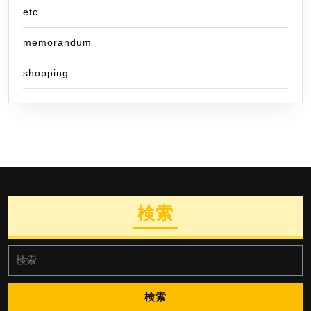
etc
memorandum
shopping
検索
検
索: