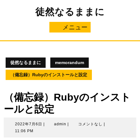
コ
徒然なるままに
ン
テ
ン
メニュー
メ
ツ
へ
ニ
ス
キ
ュ
ッ
プ
徒然なるままに
memorandum
ー
（備忘録）Rubyのインストールと設定
（備忘録）Rubyのインスト
ールと設定
2022
admin
2022年7月6日
|
admin
|
コメントなし
|
年
11:06 PM
7