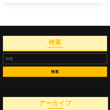
検索
検
索:
アーカイブ