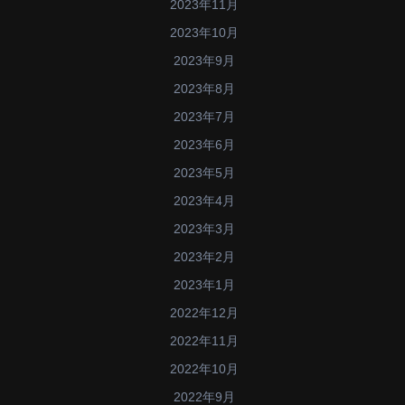
2023年11月
2023年10月
2023年9月
2023年8月
2023年7月
2023年6月
2023年5月
2023年4月
2023年3月
2023年2月
2023年1月
2022年12月
2022年11月
2022年10月
2022年9月