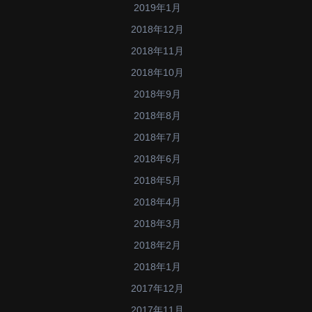
2019年1月
2018年12月
2018年11月
2018年10月
2018年9月
2018年8月
2018年7月
2018年6月
2018年5月
2018年4月
2018年3月
2018年2月
2018年1月
2017年12月
2017年11月