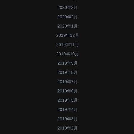
2020年3月
2020年2月
2020年1月
2019年12月
2019年11月
2019年10月
2019年9月
2019年8月
2019年7月
2019年6月
2019年5月
2019年4月
2019年3月
2019年2月