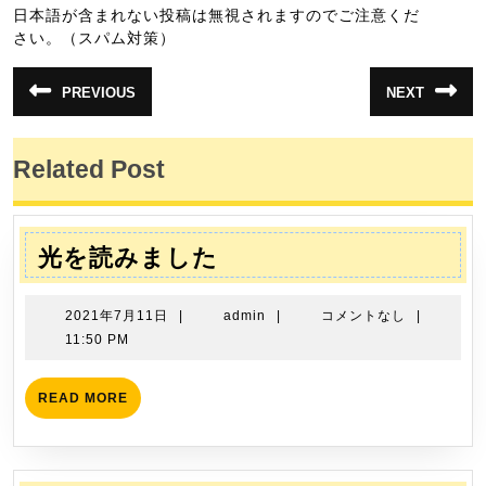
日本語が含まれない投稿は無視されますのでご注意くだ
さい。（スパム対策）
投
PREVIOUS
NEXT
前
次
稿
の
の
投
投
ナ
稿:
稿:
Related Post
ビ
ゲ
ー
光
光を読みました
シ
を
ョ
読
2021
admin
2021年7月11日
|
admin
|
コメントなし
|
ン
み
年
11:50 PM
7
ま
月
し
READ
READ MORE
11
MORE
た
日