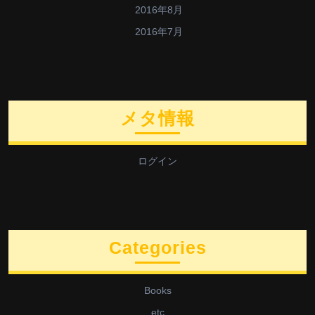
2016年8月
2016年7月
メタ情報
ログイン
Categories
Books
etc