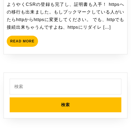
月
ようやくCSRの登録も完了し、証明書も入手！ httpsへ
ー
き
11
の移行も出来ました。もしブックマークしている人がい
が
ま
日
たらhttpからhttpsに変更してください。 でも、httpでも
充
し
接続出来ちゃうんですよね、httpsにリダイレ […]
電
た
で
READ
READ MORE
き
MORE
な
い！
検
索: