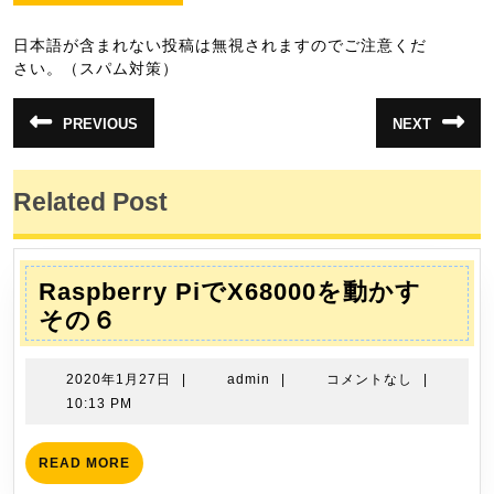
日本語が含まれない投稿は無視されますのでご注意くだ
さい。（スパム対策）
投
PREVIOUS
NEXT
前
次
稿
の
の
投
投
ナ
稿:
稿:
Related Post
ビ
ゲ
ー
Raspberry PiでX68000を動かす
シ
Raspberry
その６
ョ
Pi
ン
で
2020
admin
2020年1月27日
|
admin
|
コメントなし
|
X68000
年
10:13 PM
1
を
月
動
READ
READ MORE
27
MORE
か