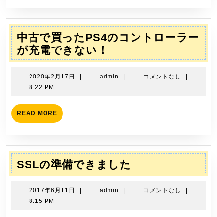
日
す
そ
の
中古で買ったPS4のコントローラー
６
中
が充電できない！
古
で
2020
admin
2020年2月17日
|
admin
|
コメントなし
|
買
年
8:22 PM
2
っ
月
た
READ
READ MORE
17
MORE
PS4
日
の
コ
ン
SSL
SSLの準備できました
ト
の
ロ
準
2017
admin
2017年6月11日
|
admin
|
コメントなし
|
ー
備
年
8:15 PM
ラ
6
で