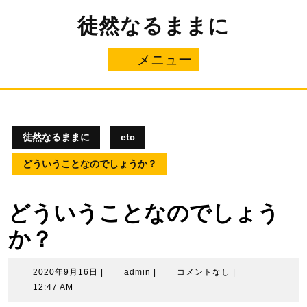
コ
徒然なるままに
ン
テ
ン
メニュー
メ
ツ
へ
ニ
ス
キ
ュ
ッ
プ
徒然なるままに
etc
ー
どういうことなのでしょうか？
どういうことなのでしょう
か？
2020
admin
2020年9月16日
|
admin
|
コメントなし
|
年
12:47 AM
9