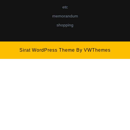
etc
memorandum
shopping
Sirat WordPress Theme
By VWThemes