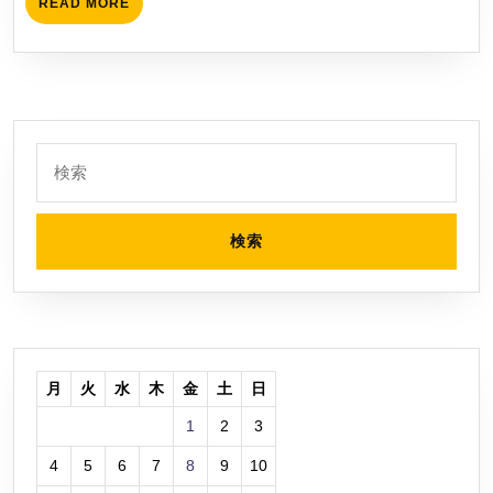
READ
READ MORE
ス
MORE
ト
飛
行
機
快
検
索:
適
グ
ッ
ズ
車
高
さ
調
月
火
水
木
金
土
日
整
1
2
3
エ
4
5
6
7
8
9
10
ア