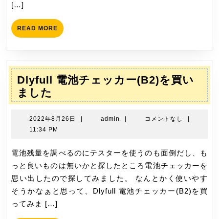
[…]
た
READ
READ MORE
MORE
Dlyfull 電池チェッカー(B2)を買い
Dlyfull
ました
電
池
2022
admin
2022年8月26日
|
admin
|
コメントなし
|
チ
年
11:34 PM
8
ェ
月
電池残量を調べるのにテスターを使うのも面倒だし、も
ッ
26
っと良いものは無いかと探したところ電池チェッカーを
カ
日
思い出したので探してみました。 なんとかく使いやす
ー
そうかなぁと思って、Dlyfull 電池チェッカー(B2)を買
(B2)
ってみま […]
を