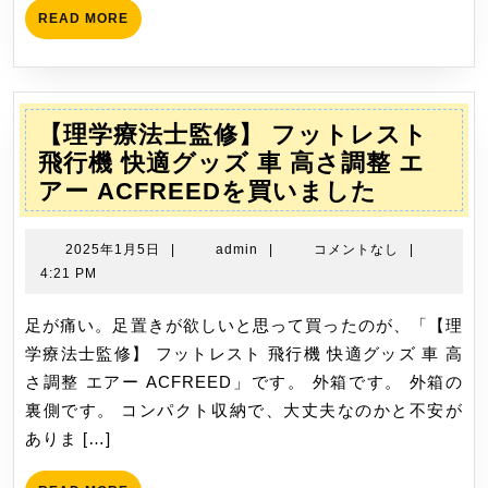
買
READ
READ MORE
い
MORE
ま
し
た
【理学療法士監修】 フットレスト
飛行機 快適グッズ 車 高さ調整 エ
【理
アー ACFREEDを買いました
学
療
2025
admin
2025年1月5日
|
admin
|
コメントなし
|
法
年
4:21 PM
1
士
月
足が痛い。足置きが欲しいと思って買ったのが、「【理
監
5
学療法士監修】 フットレスト 飛行機 快適グッズ 車 高
修】
日
さ調整 エアー ACFREED」です。 外箱です。 外箱の
フ
裏側です。 コンパクト収納で、大丈夫なのかと不安が
ッ
ありま […]
ト
レ