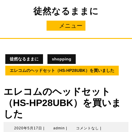
コ
徒然なるままに
ン
テ
ン
メニュー
メ
ツ
へ
ニ
ス
キ
ュ
ッ
プ
徒然なるままに
shopping
ー
エレコムのヘッドセット（HS-HP28UBK）を買いました
エレコムのヘッドセット
（HS-HP28UBK）を買いま
した
2020
admin
2020年5月17日
|
admin
|
コメントなし
|