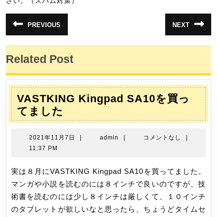
さい。（スパム対策）
投
PREVIOUS
NEXT
前
次
稿
の
の
投
投
ナ
稿:
稿:
Related Post
ビ
ゲ
ー
VASTKING Kingpad SA10を買っ
シ
VASTKING
てました
ョ
Kingpad
ン
SA10
2021
admin
2021年11月7日
|
admin
|
コメントなし
|
を
年
11:37 PM
11
買
月
実は８月にVASTKING Kingpad SA10を買ってました。
っ
7
マンガや小説を読むのには８インチで良いのですが、技
て
日
術書を読むのには少し８インチは厳しくて、１０インチ
ま
のタブレットが欲しいなと思ったら、ちょうどタイムセ
し