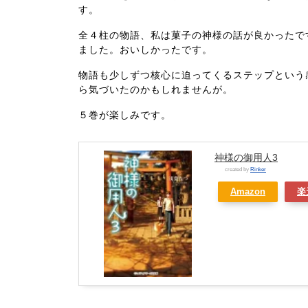
す。
全４柱の物語、私は菓子の神様の話が良かったで
ました。おいしかったです。
物語も少しずつ核心に迫ってくるステップという
ら気づいたのかもしれませんが。
５巻が楽しみです。
神様の御用人3
created by
Rinker
Amazon
楽