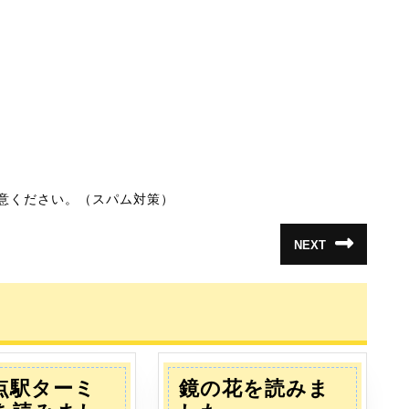
意ください。（スパム対策）
NEXT
次
の
投
稿:
点駅ターミ
鏡の花を読みま