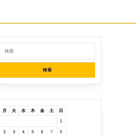
検
索:
月
火
水
木
金
土
日
1
2
3
4
5
6
7
8