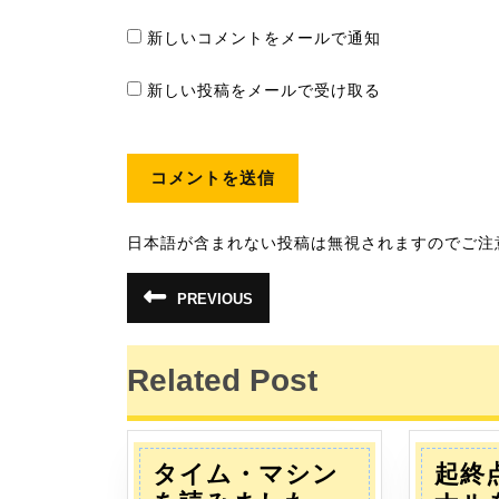
新しいコメントをメールで通知
新しい投稿をメールで受け取る
日本語が含まれない投稿は無視されますのでご注
投
PREVIOUS
前
稿
の
投
稿:
ナ
Related Post
ビ
ゲ
タイム・マシン
起終