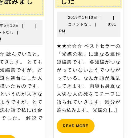
鏡
を読みまし
した
の
花
2019
2019年1月10日
|
|
を
年
コメントなし
|
8:01
2018
8年5月10日
|
|
1
読
PM
年
ントなし
|
月
5
み
M
10
★★☆☆☆ ベストセラーの
月
ま
日
10
「光媒の花」に連なる連作
し
日
てきます。 とても
短編集です。 各短編がつな
た
短編集ですが、ど
がっていないようでつなが
道を舞台にした人
っている。なんか頭が混乱
描いたものです。
してきます。 内容も身近な
というのが大きな
大切な人の死をモチーフに
ようですが、とて
語られていきます。気分が
沈む話で私には合
落ち込みます。 光媒の […]
でした。 解説で
READ
READ MORE
MORE