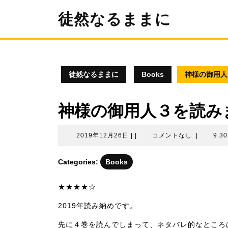
コ
徒然なるままに
ン
テ
ン
ツ
へ
ス
徒然なるままに
Books
神様の御用人
キ
ッ
プ
神様の御用人３を読み
2019
2019年12月26日
|
|
コメントなし
|
9:3
年
12
Categories:
Books
月
26
★★★★☆
日
2019年読み納めです。
先に４巻を読んでしまって、ネタバレ的なところ