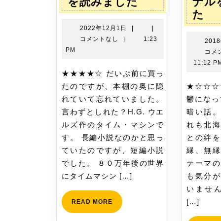
ー
タ
を読みました
ナル
イ
起
た
シ
ム・
終
2022
2022年12月1日
|
|
ョ
マ
点
年
コメントなし
|
1:23
201
12
シ
駅
PM
コメ
ン
月
ン
タ
11:12 P
1
★★★★☆ だいぶ前に買っ
を
ー
日
たのですが、本棚の奥に隠
★☆☆☆☆ 読んでいると、
読
ミ
れていて忘れていました。
鬱になっ
み
ナ
言わずとしれた？H.G. ウエ
暗い話。
ま
ル
ルズ作のタイム・マシンで
れも北海
し
を
す。 長編小説なのかと思っ
との絆を
た
読
ていたのですが、短編小説
縁、無縁
み
でした。 ８０万年後の世界
テーマの
ま
にタイムマシン […]
も気分が
し
いません
た
[…]
READ
READ MORE
MORE