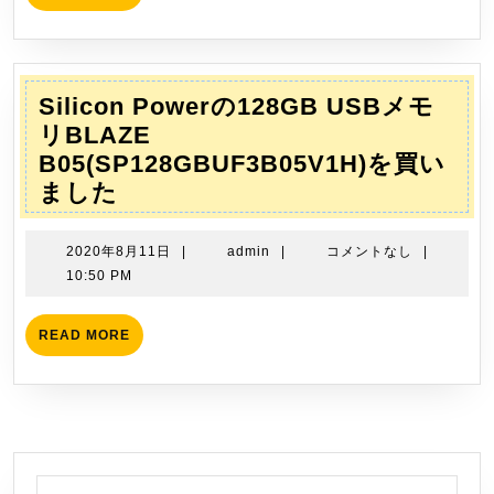
MORE
ま
し
た
Silicon Powerの128GB USBメモ
リBLAZE
B05(SP128GBUF3B05V1H)を買い
Silicon
ました
Power
の
2020
admin
2020年8月11日
|
admin
|
コメントなし
|
128GB
年
10:50 PM
8
USB
月
メ
READ
READ MORE
11
MORE
モ
日
リ
BLAZE
B05(SP128GBUF3B05V1H)
を
検