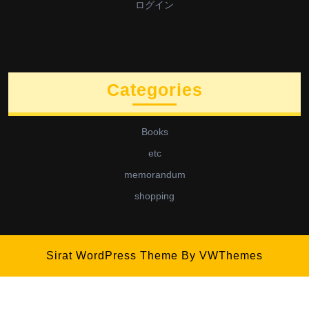
ログイン
Categories
Books
etc
memorandum
shopping
Sirat WordPress Theme
By VWThemes