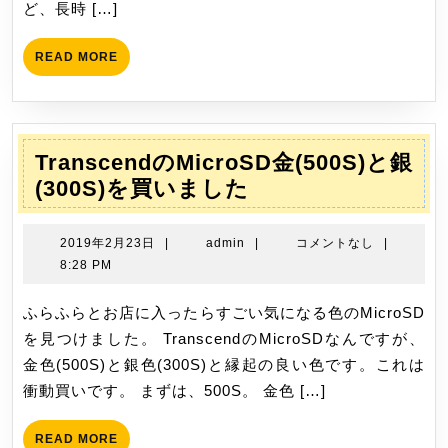
ど、長時 […]
六
ヶ
READ
READ MORE
月
MORE
レ
ビ
ュ
TranscendのMicroSD金(500S)と銀
ー
Transcend
(300S)を買いました
の
MicroSD
2019
admin
2019年2月23日
|
admin
|
コメントなし
|
金
年
8:28 PM
2
(500S)
月
ふらふらとお店に入ったらすごい気になる色のMicroSD
と
23
を見つけました。 TranscendのMicroSDなんですが、
銀
日
金色(500S)と銀色(300S)と縁起の良い色です。これは
(300S)
衝動買いです。 まずは、500S。 金色 […]
を
買
READ
READ MORE
い