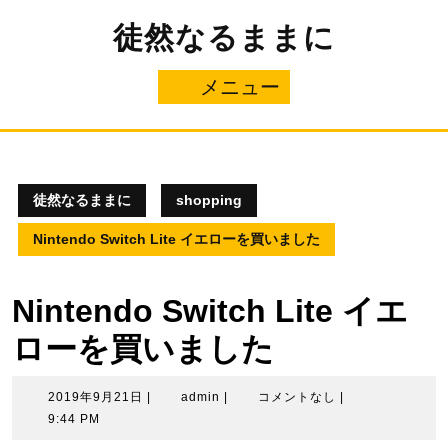
コ
徒然なるままに
ン
テ
ン
メニュー
メ
ツ
へ
ニ
ス
キ
ュ
ッ
プ
徒然なるままに
shopping
ー
Nintendo Switch Lite イエローを買いました
Nintendo Switch Lite イエ
ローを買いました
2019
admin
2019年9月21日
|
admin
|
コメントなし
|
年
9:44 PM
9