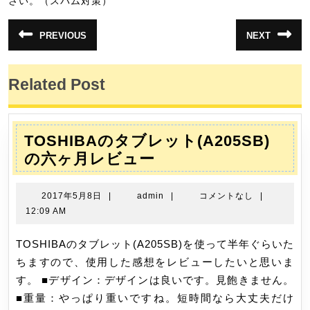
さい。（スパム対策）
投
PREVIOUS
NEXT
前
次
稿
の
の
投
投
ナ
稿:
稿:
Related Post
ビ
ゲ
ー
TOSHIBAのタブレット(A205SB)
シ
TOSHIBA
の六ヶ月レビュー
ョ
の
ン
タ
2017
admin
2017年5月8日
|
admin
|
コメントなし
|
ブ
年
12:09 AM
5
レ
月
TOSHIBAのタブレット(A205SB)を使って半年ぐらいた
ッ
8
ちますので、使用した感想をレビューしたいと思いま
ト
日
す。 ■デザイン：デザインは良いです。見飽きません。
(A205SB)
■重量：やっぱり重いですね。短時間なら大丈夫だけ
の