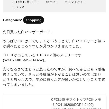
2017
admin
2017年10月28日
|
admin
|
コメントなし
|
年
8:52 PM
10
月
Categories:
shopping
28
日
先日買った白いマザーボード。
やっぱり白には白でしょ！ということで、白いメモリーが無い
か調べたところ１つしか見つかりませんでした。
ＣＦＤが出している１６Ｇ×２個のメモリーです
(W4U2400BMS-16G/W)。
安くなるまでまとうと思ったのですが、調べてみるともう販売
終了していて、きっと今後値が下がることは無いのでは無い
か？と思ったので、早めに買った方が良いかなということで買
ってしまいました。
CFD販売 デスクトップPC用メモ
リ PC4-19200(DDR4-2400)