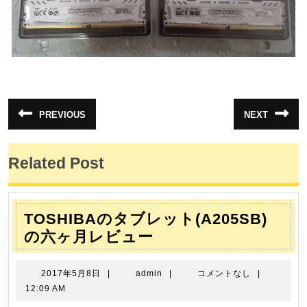
投
PREVIOUS
NEXT
前
次
稿
の
の
投
投
ナ
稿:
稿:
Related Post
ビ
ゲ
ー
TOSHIBAのタブレット(A205SB)
シ
TOSHIBA
の六ヶ月レビュー
ョ
の
ン
タ
2017
admin
2017年5月8日
|
admin
|
コメントなし
|
ブ
年
12:09 AM
5