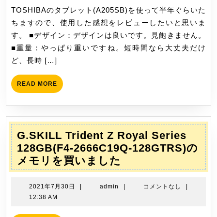
レ
月
TOSHIBAのタブレット(A205SB)を使って半年ぐらいた
ッ
8
ちますので、使用した感想をレビューしたいと思いま
ト
日
す。 ■デザイン：デザインは良いです。見飽きません。
(A205SB)
■重量：やっぱり重いですね。短時間なら大丈夫だけ
の
ど、長時 […]
六
ヶ
READ
READ MORE
月
MORE
レ
ビ
ュ
G.SKILL Trident Z Royal Series
ー
128GB(F4-2666C19Q-128GTRS)の
G.SKILL
メモリを買いました
Trident
Z
2021
admin
2021年7月30日
|
admin
|
コメントなし
|
Royal
年
12:38 AM
7
Series