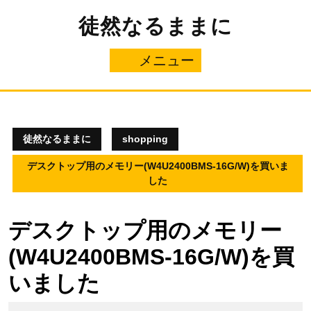
コ
徒然なるままに
ン
テ
ン
メニュー
メ
ツ
へ
ニ
ス
キ
ュ
ッ
プ
徒然なるままに
shopping
ー
デスクトップ用のメモリー(W4U2400BMS-16G/W)を買いま
した
デスクトップ用のメモリー
(W4U2400BMS-16G/W)を買
いました