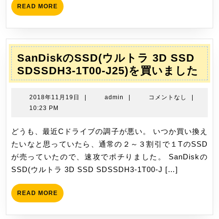
月
128GB(F4-
READ
READ MORE
30
MORE
2666C19Q-
日
128GTRS)
の
メ
SanDiskのSSD(ウルトラ 3D SSD
モ
San
SDSSDH3-1T00-J25)を買いました
リ
の
を
SS
2018
admin
2018年11月19日
|
admin
|
コメントなし
|
買
ル
年
10:23 PM
い
11
ト
月
どうも、最近Cドライブの調子が悪い。 いつか買い換え
ま
ラ
19
たいなと思っていたら、通常の２～３割引で１TのSSD
し
3D
日
が売っていたので、速攻でポチりました。 SanDiskの
た
SS
SSD(ウルトラ 3D SSD SDSSDH3-1T00-J […]
SD
1T0
READ
READ MORE
J25
MORE
を