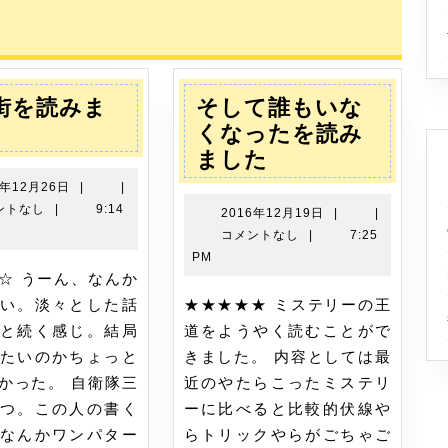
稿:
街を読みま
そして誰もいな
塩
くなったを読み
の
そ
ました
街
し
2017
7年12月26日
|
|
を
て
年
ントなし
|
9:14
2016
2016年12月19日
|
|
12
読
誰
年
コメントなし
|
7:25
月
12
み
も
PM
26
月
ま
い
日
19
い。淡々とした話
★★★★★ ミステリーの王
し
な
日
と続く感じ。結局
道をようやく読むことがで
た
く
たいのかちょっと
きました。 内容としては最
な
かった。 自衛隊三
近のやたらこったミステリ
っ
つ。この人の書く
ーに比べると比較的伏線や
た
なんかワンパター
らトリックやらがごちゃご
を