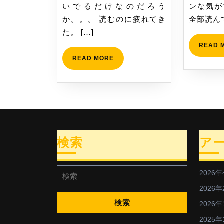
いでるだけなのだろう
ンな気が
た
か。。。 読むのに疲れてき
全部読んで
た。 […]
READ 
READ
READ MORE
MORE
検索
ア
検
2026年
索:
2026年
2026年
2025年