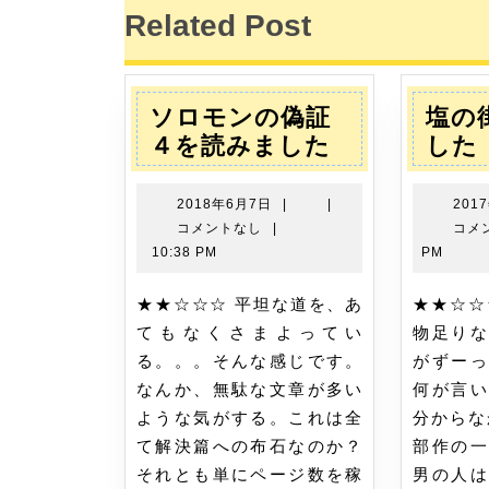
稿:
ナ
Related Post
ビ
ゲ
ソロモンの偽証
塩の
ー
ソ
４を読みました
した
ロ
シ
モ
2018
2018年6月7日
|
|
201
ョ
ン
年
コメントなし
|
コメ
6
の
10:38 PM
PM
ン
月
偽
7
★★☆☆☆ 平坦な道を、あ
★★☆☆☆ うーん、なんか
証
日
てもなくさまよってい
物足りな
４
る。。。そんな感じです。
がずーっ
を
なんか、無駄な文章が多い
何が言い
読
ような気がする。これは全
分からな
み
て解決篇への布石なのか？
部作の一
ま
それとも単にページ数を稼
男の人は
し