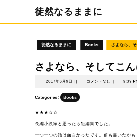
コ
徒然なるままに
ン
テ
ン
ツ
へ
ス
徒然なるままに
Books
さよなら、そ
キ
ッ
プ
さよなら、そしてこん
2017
2017年6月9日
|
|
コメントなし
|
9:39 P
年
6
Categories:
Books
月
9
★★★☆☆
日
長編小説家と思ったら短編集でした。
一つ一つの話は面白かったです。前も書いたかも