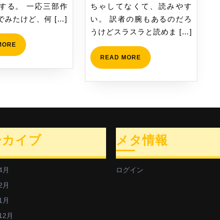
する。 一応三部作
ちゃしてなくて、読みやす
読
みたけど、何 […]
い。 訳者の腕もあるのだろ
み
うけどスラスラと読めま […]
ま
READ
MORE
し
MORE
READ
READ MORE
た
MORE
ーカイブ
メタ情報
4月
ログイン
2月
1月
12月