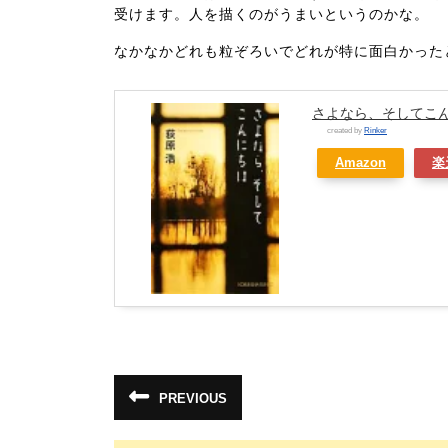
受けます。人を描くのがうまいというのかな。
なかなかどれも粒ぞろいでどれが特に面白かった
さよなら、そしてこ
created by
Rinker
Amazon
楽
投
PREVIOUS
前
稿
の
投