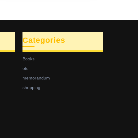
Categories
Books
etc
memorandum
shopping