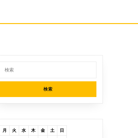
検
索:
月
火
水
木
金
土
日