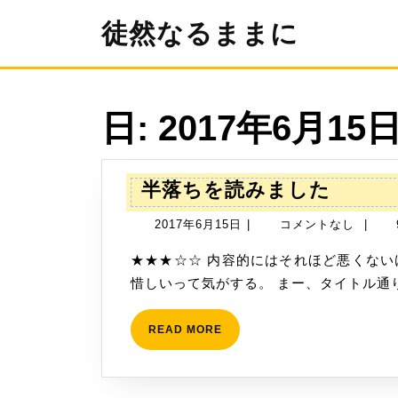
コ
徒然なるままに
ン
テ
ン
ツ
へ
日:
2017年6月15
ス
キ
ッ
プ
半
半落ちを読みました
落
2017
2017年6月15日
|
コメントなし
|
ち
年
を
★★★☆☆ 内容的にはそれほど悪くないけど、なんか引っ張りすぎで終盤が駆け足になって
6
読
惜しいって気がする。 まー、タイトル通
月
み
15
ま
READ
READ MORE
日
MORE
し
た