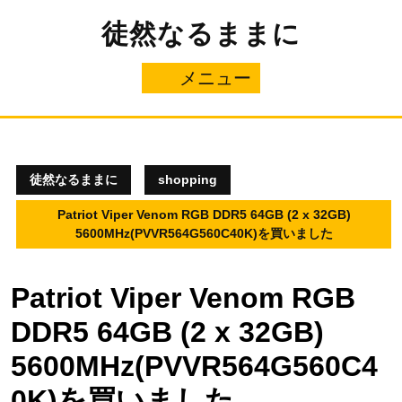
コ
徒然なるままに
ン
テ
ン
メニュー
メ
ツ
へ
ニ
ス
キ
ュ
ッ
プ
徒然なるままに
shopping
ー
Patriot Viper Venom RGB DDR5 64GB (2 x 32GB)
5600MHz(PVVR564G560C40K)を買いました
Patriot Viper Venom RGB
DDR5 64GB (2 x 32GB)
5600MHz(PVVR564G560C4
0K)を買いました