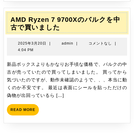
ま
し
AMD Ryzen 7 9700Xのバルクを中
た！
AMD
古で買いました
Ryzen
7
2025
admin
2025年3月20日
|
admin
|
コメントなし
|
9700X
年
4:04 PM
3
の
月
新品ボックスよりもかなりお手頃な価格で、バルクの中
バ
20
古が売っていたので買ってしまいました。 買ってから
ル
日
気づいたのですが、動作未確認のようで、、、本当に動
ク
くのか不安です。 最近は表面にシールを貼っただけの
を
偽物が出回っているら […]
中
古
READ
READ MORE
で
MORE
買
い