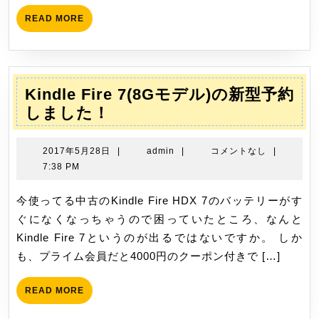
汎
READ
READ MORE
用
MORE
リ
モ
コ
Kindle Fire 7(8Gモデル)の新型予約
ン
Kindle
しました！
を
Fire
買
7(8G
2017
admin
2017年5月28日
|
admin
|
コメントなし
|
い
モ
年
7:38 PM
ま
5
デ
し
月
今使ってる中古のKindle Fire HDX 7のバッテリーがす
ル)
た
28
ぐになくなっちゃうので困っていたところ、なんと
の
日
Kindle Fire 7というのが出るではないですか。 しか
新
も、プライム会員だと4000円のクーポン付きで […]
型
予
READ
READ MORE
約
MORE
し