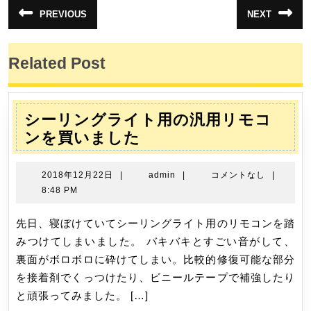
投
PREVIOUS
NEXT
前
次
稿
の
の
投
投
ナ
稿:
稿:
Related Post
ビ
ゲ
ー
シーリングライト用の汎用リモコ
シ
シ
ンを買いました
ョ
ー
ン
リ
2018
admin
2018年12月22日
|
admin
|
コメントなし
|
ン
年
8:48 PM
12
グ
月
先日、寝ぼけていてシーリングライト用のリモコンを踏
ラ
22
みつけてしまいました。 バキバキとすごい音がして、
イ
日
裏面がボロボロに砕けてしまい。比較的修復可能な部分
ト
を接着剤でくっつけたり、ビニールテープで補強したり
用
と頑張ってみました。 […]
の