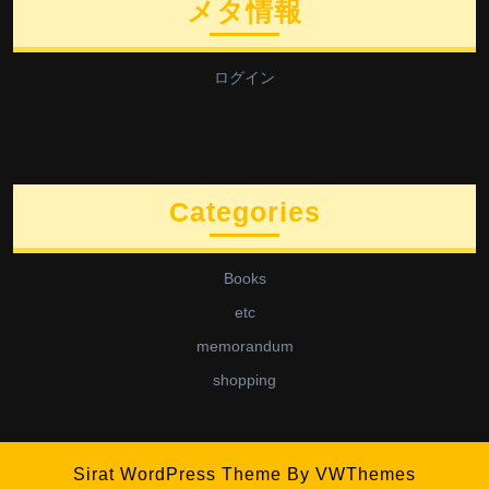
メタ情報
ログイン
Categories
Books
etc
memorandum
shopping
Sirat WordPress Theme
By VWThemes