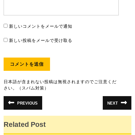
新しいコメントをメールで通知
新しい投稿をメールで受け取る
日本語が含まれない投稿は無視されますのでご注意くだ
さい。（スパム対策）
投
PREVIOUS
NEXT
前
次
稿
の
の
投
投
ナ
稿:
稿:
Related Post
ビ