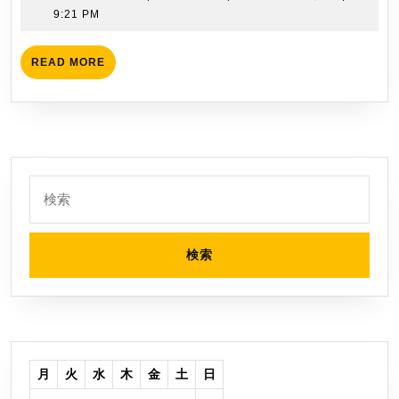
武
年
9:21 PM
ン
3
吉
ド
月
を
READ
READ MORE
（上
30
MORE
読
を
日
み
読
ま
み
し
ま
た
し
検
索:
た
月
火
水
木
金
土
日