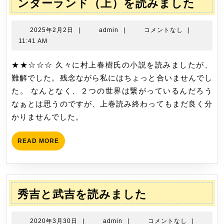
世
ンダーランド（上）を読みました
界
の
2025
admin
2025年2月2日
|
admin
|
コメントなし
|
終
年
11:41 AM
2
り
月
★★☆☆☆ 久々に村上春樹氏の小説を読みましたが、
と
2
難解でした。残念ながら私にはちょっと合いませんでし
ハ
日
た。 なんとなく、２つの世界は繋がっているんだろう
ー
なぁとは思うのですが、上巻読み終わってもまだ良く分
ド
かりませんでした。
ボ
イ
READ
READ MORE
ル
MORE
ド・
ワ
ン
秀
秀吉と武吉を読みました
ダ
吉
ー
と
2020
admin
2020年3月30日
|
admin
|
コメントなし
|
ラ