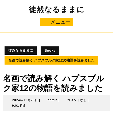
コ
徒然なるままに
ン
テ
ン
メニュー
メ
ツ
へ
ニ
ス
キ
ュ
ッ
プ
徒然なるままに
Books
ー
名画で読み解く ハプスブルク家12の物語を読みました
名画で読み解く ハプスブル
ク家12の物語を読みました
2024
admin
2024年12月23日
|
admin
|
コメントなし
|
年
9:01 PM
12