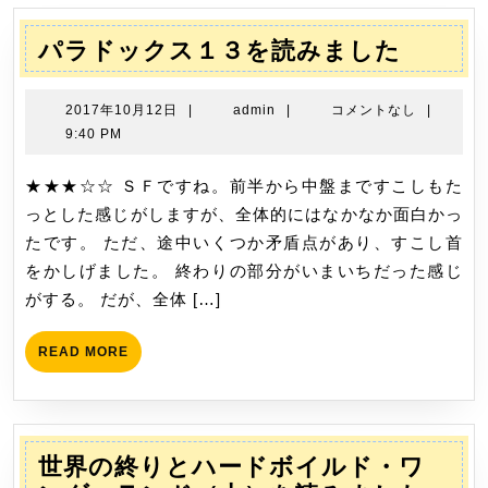
ゲ
ー
パ
パラドックス１３を読みました
シ
ラ
ョ
ド
2017
admin
2017年10月12日
|
admin
|
コメントなし
|
ン
ッ
年
9:40 PM
10
ク
月
★★★☆☆ ＳＦですね。前半から中盤まですこしもた
ス
12
っとした感じがしますが、全体的にはなかなか面白かっ
１
日
たです。 ただ、途中いくつか矛盾点があり、すこし首
３
をかしげました。 終わりの部分がいまいちだった感じ
を
がする。 だが、全体 […]
読
み
READ
READ MORE
ま
MORE
し
た
世界の終りとハードボイルド・ワ