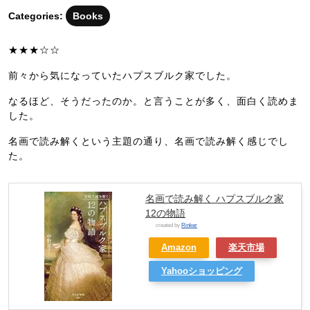
月
Categories:
Books
23
日
★★★☆☆
前々から気になっていたハプスブルク家でした。
なるほど、そうだったのか。と言うことが多く、面白く読めま
した。
名画で読み解くという主題の通り、名画で読み解く感じでし
た。
名画で読み解く ハプスブルク家
12の物語
created by
Rinker
Amazon
楽天市場
Yahooショッピング