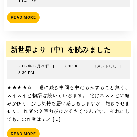
（一）
年
10:41 PM
5
を
月
読
READ
READ MORE
25
MORE
み
日
ま
し
た
新
新世界より（中）を読みました
世
界
2017
admin
2017年12月20日
|
admin
|
コメントなし
|
よ
年
8:36 PM
12
り
月
★★★★☆ 上巻に続き中間も中だるみすること無く、
（中）
20
スイスイと物語は続いていきます。 化けネズミとの絡
を
日
みが多く、少し気持ち悪い感じもしますが、飽きさせま
読
せん。 作者の文筆力がひかるさくひんです。 それにし
み
てもこの作者はミス […]
ま
し
READ
READ MORE
た