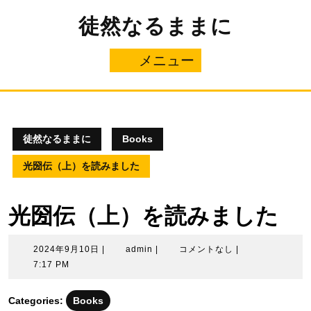
コ
徒然なるままに
ン
テ
ン
メニュー
メ
ツ
へ
ニ
ス
キ
ュ
ッ
プ
徒然なるままに
Books
ー
光圀伝（上）を読みました
光圀伝（上）を読みました
2024
admin
2024年9月10日
|
admin
|
コメントなし
|
年
7:17 PM
9
月
Categories:
Books
10