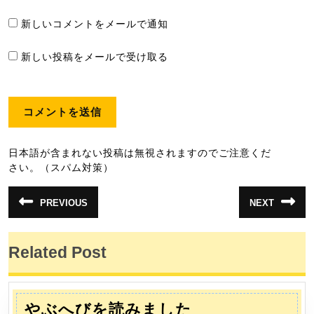
新しいコメントをメールで通知
新しい投稿をメールで受け取る
日本語が含まれない投稿は無視されますのでご注意くだ
さい。（スパム対策）
投
PREVIOUS
NEXT
前
次
稿
の
の
投
投
ナ
稿:
稿:
Related Post
ビ
ゲ
ー
や
やぶへびを読みました