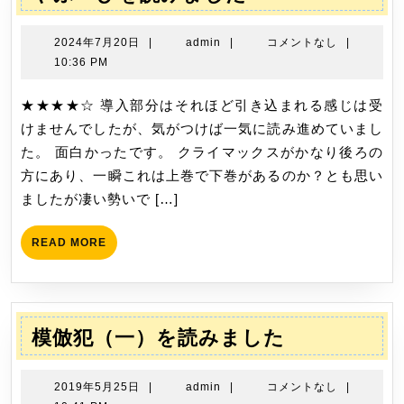
シ
ぶ
ョ
へ
2024
admin
2024年7月20日
|
admin
|
コメントなし
|
ン
び
年
10:36 PM
7
を
月
★★★★☆ 導入部分はそれほど引き込まれる感じは受
読
20
けませんでしたが、気がつけば一気に読み進めていまし
み
日
た。 面白かったです。 クライマックスがかなり後ろの
ま
方にあり、一瞬これは上巻で下巻があるのか？とも思い
し
ましたが凄い勢いで […]
た
READ
READ MORE
MORE
模
模倣犯（一）を読みました
倣
犯
2019
admin
2019年5月25日
|
admin
|
コメントなし
|