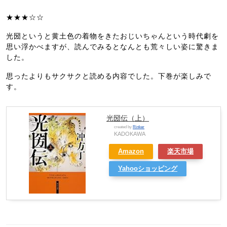
日
★★★☆☆
光圀というと黄土色の着物をきたおじいちゃんという時代劇を
思い浮かべますが、読んでみるとなんとも荒々しい姿に驚きま
した。
思ったよりもサクサクと読める内容でした。下巻が楽しみで
す。
光圀伝（上）
created by
Rinker
KADOKAWA
Amazon
楽天市場
Yahooショッピング