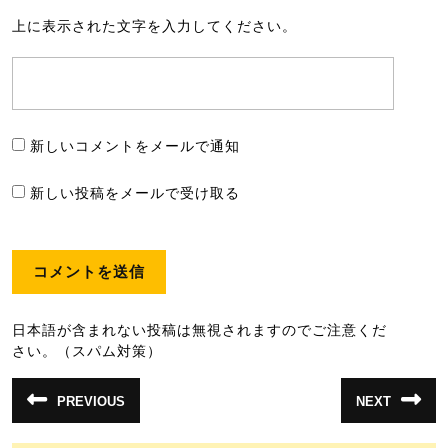
上に表示された文字を入力してください。
新しいコメントをメールで通知
新しい投稿をメールで受け取る
日本語が含まれない投稿は無視されますのでご注意くだ
さい。（スパム対策）
投
PREVIOUS
NEXT
前
次
稿
の
の
投
投