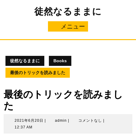
コ
徒然なるままに
ン
テ
ン
メニュー
メ
ツ
へ
ニ
ス
キ
ュ
ッ
プ
徒然なるままに
Books
ー
最後のトリックを読みました
最後のトリックを読みまし
た
2021
admin
2021年6月20日
|
admin
|
コメントなし
|
年
12:37 AM
6