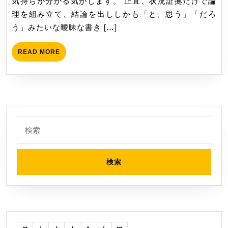
気持ちが分かる気がします。 正直、状況証拠だけで論
解
理を組み立て、結論を出ししかも「と、思う」「だろ
く
う」みたいな曖昧な書き […]
を
読
READ
READ MORE
み
MORE
ま
し
た
検
索: