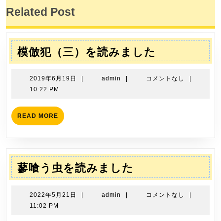
ナ
稿:
稿:
Related Post
ビ
ゲ
ー
模
模倣犯（三）を読みました
シ
倣
ョ
犯
2019
admin
2019年6月19日
|
admin
|
コメントなし
|
ン
（三）
年
10:22 PM
6
を
月
読
READ
READ MORE
19
MORE
み
日
ま
し
た
蓼
蓼喰う虫を読みました
喰
う
2022
admin
2022年5月21日
|
admin
|
コメントなし
|
虫
年
11:02 PM
5
を