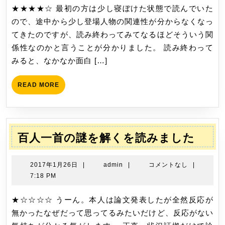
月
★★★★☆ 最初の方は少し寝ぼけた状態で読んでいた
読
21
ので、途中から少し登場人物の関連性が分からなくなっ
み
日
てきたのですが、読み終わってみてなるほどそういう関
ま
係性なのかと言うことが分かりました。 読み終わって
し
みると、なかなか面白 […]
た
READ
READ MORE
MORE
百
百人一首の謎を解くを読みました
人
一
2017
admin
2017年1月26日
|
admin
|
コメントなし
|
首
年
7:18 PM
1
の
月
★☆☆☆☆ うーん。本人は論文発表したが全然反応が
謎
26
無かったなぜだって思ってるみたいだけど、反応がない
を
日