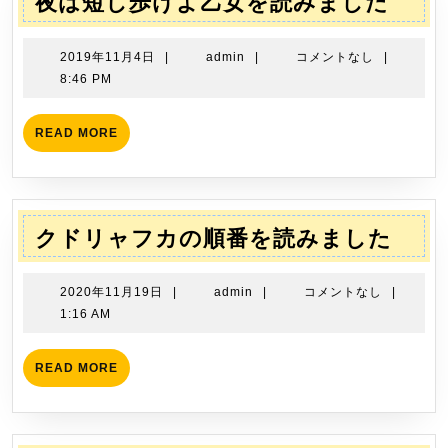
夜
夜は短し歩けよ乙女を読みました
シ
は
ョ
短
2019
admin
2019年11月4日
|
admin
|
コメントなし
|
ン
し
年
8:46 PM
11
歩
月
け
READ
READ MORE
4
MORE
よ
日
乙
女
を
ク
クドリャフカの順番を読みました
読
ド
み
リ
2020
admin
2020年11月19日
|
admin
|
コメントなし
|
ま
ャ
年
1:16 AM
し
11
フ
月
た
カ
READ
READ MORE
19
MORE
の
日
順
番