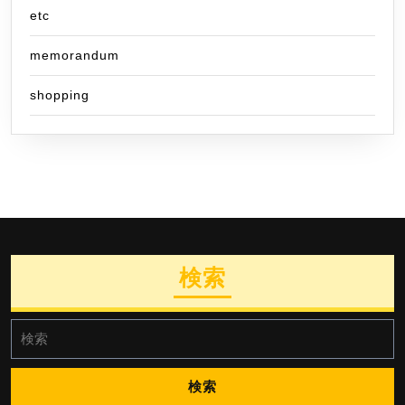
etc
memorandum
shopping
検索
検
索: