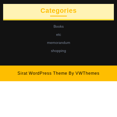
Categories
Books
etc
memorandum
shopping
Sirat WordPress Theme
By VWThemes