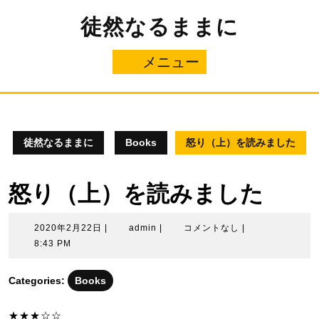
コ
徒然なるままに
ン
テ
ン
メニュー
メ
ツ
へ
ニ
ス
キ
ュ
ッ
プ
徒然なるままに
Books
怒り（上）を読みました
ー
怒り（上）を読みました
2020
admin
2020年2月22日
|
admin
|
コメントなし
|
年
8:43 PM
2
月
Categories:
Books
22
日
★★★☆☆