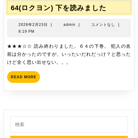
を
64(ロ
64(ロクヨン) 下を読みました
読
ク
み
ヨ
2026
admin
2026年2月23日
|
admin
|
コメントなし
|
ま
ン)
年
8:19 PM
し
2
下
月
★★★☆☆ 読み終わりました。６４の下巻。 犯人の名
た
を
23
前は分かったのですが、いったいだれだっけ？と思った
読
日
けど全く思い出せない。。。
み
ま
READ
READ MORE
し
MORE
た
検
索: