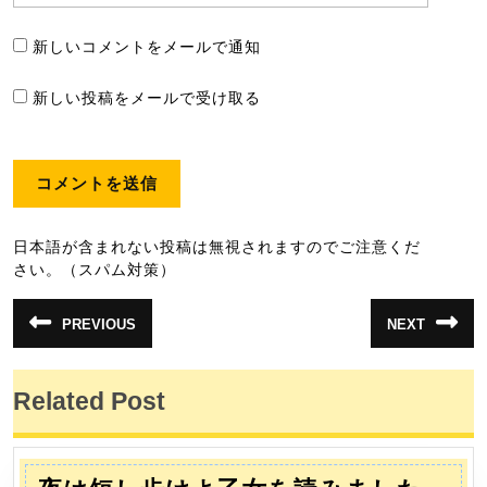
新しいコメントをメールで通知
新しい投稿をメールで受け取る
日本語が含まれない投稿は無視されますのでご注意くだ
さい。（スパム対策）
投
PREVIOUS
NEXT
前
次
稿
の
の
投
投
ナ
稿:
稿:
Related Post
ビ
ゲ
ー