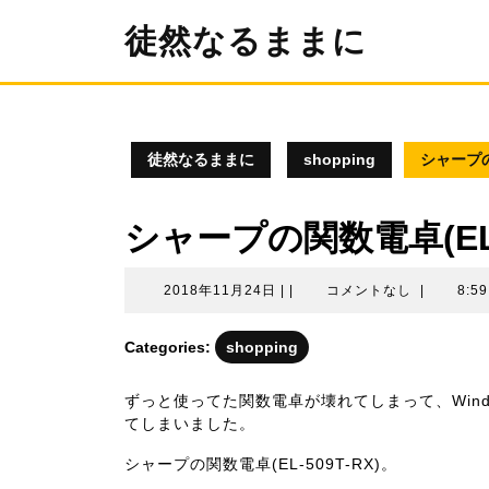
コ
徒然なるままに
ン
テ
ン
ツ
へ
ス
徒然なるままに
shopping
シャープの
キ
ッ
プ
シャープの関数電卓(EL-
2018
2018年11月24日
|
|
コメントなし
|
8:5
年
11
Categories:
shopping
月
24
ずっと使ってた関数電卓が壊れてしまって、Win
日
てしまいました。
シャープの関数電卓(EL-509T-RX)。