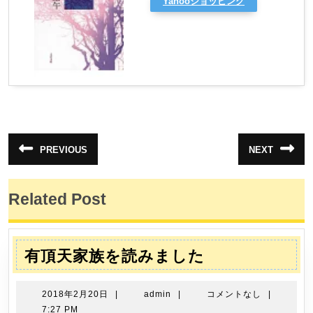
Yahooショッピング
投
PREVIOUS
NEXT
前
次
稿
の
の
投
投
ナ
稿:
稿:
Related Post
ビ
ゲ
ー
有
有頂天家族を読みました
シ
頂
ョ
天
2018
admin
2018年2月20日
|
admin
|
コメントなし
|
ン
家
年
7:27 PM