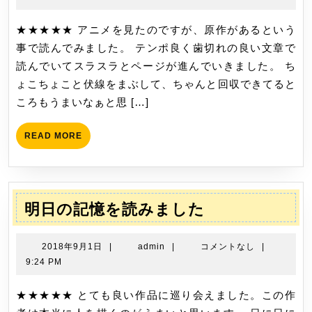
2
族
月
★★★★★ アニメを見たのですが、原作があるという
を
20
事で読んでみました。 テンポ良く歯切れの良い文章で
読
日
読んでいてスラスラとページが進んでいきました。 ち
み
ょこちょこと伏線をまぶして、ちゃんと回収できてると
ま
ころもうまいなぁと思 […]
し
た
READ
READ MORE
MORE
明
明日の記憶を読みました
日
の
2018
admin
2018年9月1日
|
admin
|
コメントなし
|
記
年
9:24 PM
9
憶
月
★★★★★ とても良い作品に巡り会えました。この作
を
1