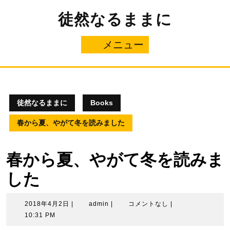
コ
徒然なるままに
ン
テ
ン
メニュー
メ
ツ
へ
ニ
ス
キ
ュ
ッ
プ
徒然なるままに
Books
ー
春から夏、やがて冬を読みました
春から夏、やがて冬を読みま
した
2018
admin
2018年4月2日
|
admin
|
コメントなし
|
年
10:31 PM
4