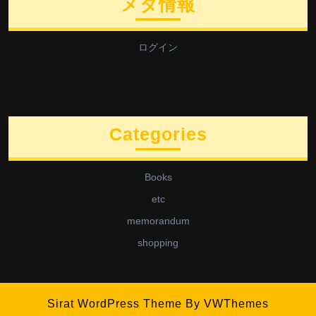
メタ情報
ログイン
Categories
Books
etc
memorandum
shopping
Sirat WordPress Theme
By VWThemes