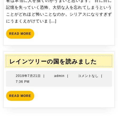
者は本当に人を描くのがうまいと思います。 日に日に
読
日
記憶を失っていく恐怖、大切な人を忘れてしまうという
み
ことがどれほど怖いことなのか。シリアスになりすぎず
ま
にうまくえがけていま […]
し
た
READ
READ MORE
MORE
レ
レインツリーの国を読みました
イ
ン
2019
admin
2019年7月21日
|
admin
|
コメントなし
|
ツ
年
7:36 PM
7
リ
月
ー
READ
READ MORE
21
MORE
の
日
国
を