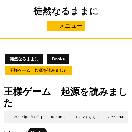
コ
徒然なるままに
ン
テ
ン
メニュー
メ
ツ
へ
ニ
ス
キ
ュ
ッ
プ
徒然なるままに
Books
ー
王様ゲーム 起源を読みました
王様ゲーム 起源を読みまし
た
2017
admin
2017年3月7日
|
admin
|
コメントなし
|
7:56 PM
年
3