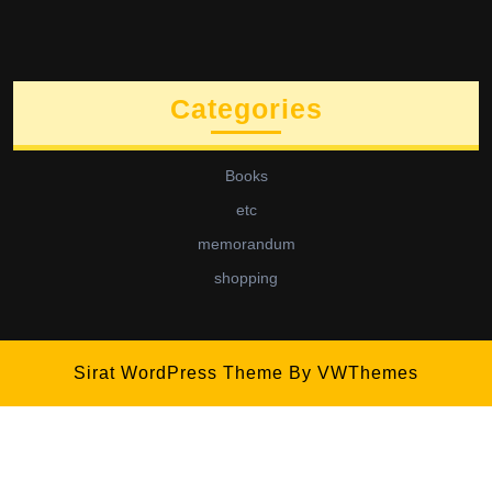
Categories
Books
etc
memorandum
shopping
Sirat WordPress Theme
By VWThemes