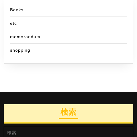
Books
etc
memorandum
shopping
検索
検
索: