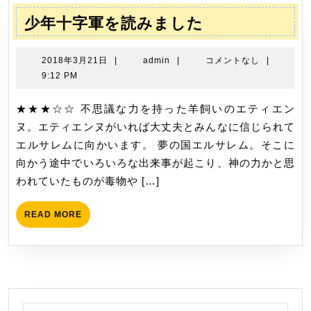
少
少年十字軍を読みました
年
十
2018
admin
2018年3月21日
|
admin
|
コメントなし
|
字
年
9:12 PM
3
軍
月
★★★☆☆ 不思議な力を持った羊飼いのエティエン
を
21
ヌ。エティエンヌがいれば大丈夫とみんなに信じられて
読
日
エルサレムに向かいます。 夢の国エルサレム。そこに
み
向かう途中でいろいろな出来事が起こり、神の力かと思
ま
われていたものが毒物や […]
し
た
READ
READ MORE
MORE
検