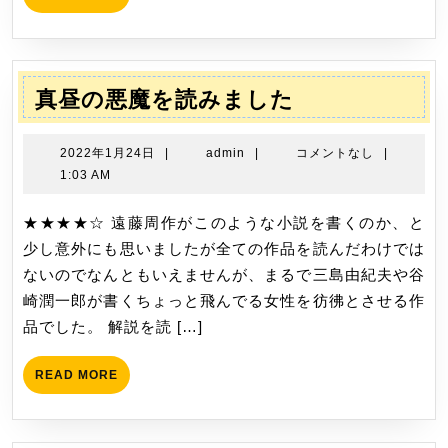
23
MORE
を
日
読
み
ま
真
真昼の悪魔を読みました
し
昼
た
の
2022
admin
2022年1月24日
|
admin
|
コメントなし
|
悪
年
1:03 AM
1
魔
月
★★★★☆ 遠藤周作がこのような小説を書くのか、と
を
24
少し意外にも思いましたが全ての作品を読んだわけでは
読
日
ないのでなんともいえませんが、まるで三島由紀夫や谷
み
崎潤一郎が書くちょっと飛んでる女性を彷彿とさせる作
ま
品でした。 解説を読 […]
し
た
READ
READ MORE
MORE