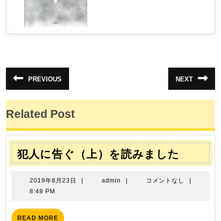
投
PREVIOUS
NEXT
前
次
稿
の
の
投
投
ナ
稿:
稿:
Related Post
ビ
ゲ
ー
犯
犯人に告ぐ（上）を読みました
シ
人
ョ
に
2019
admin
2019年8月23日
|
admin
|
コメントなし
|
ン
告
年
8:48 PM
8
ぐ
月
（上）
READ
READ MORE