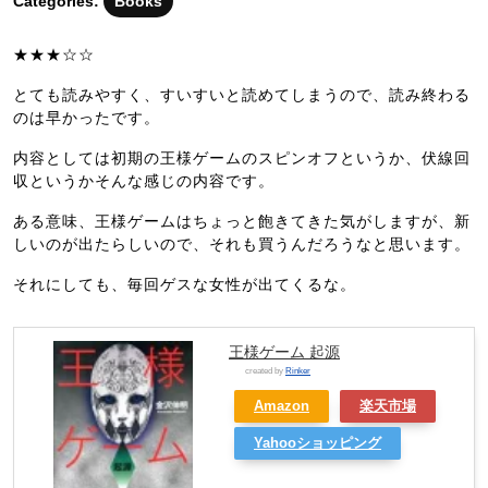
Categories:
Books
月
7
★★★☆☆
日
とても読みやすく、すいすいと読めてしまうので、読み終わる
のは早かったです。
内容としては初期の王様ゲームのスピンオフというか、伏線回
収というかそんな感じの内容です。
ある意味、王様ゲームはちょっと飽きてきた気がしますが、新
しいのが出たらしいので、それも買うんだろうなと思います。
それにしても、毎回ゲスな女性が出てくるな。
王様ゲーム 起源
created by
Rinker
Amazon
楽天市場
Yahooショッピング