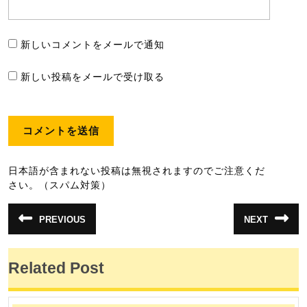
新しいコメントをメールで通知
新しい投稿をメールで受け取る
日本語が含まれない投稿は無視されますのでご注意くだ
さい。（スパム対策）
投
PREVIOUS
NEXT
前
次
稿
の
の
投
投
ナ
稿:
稿:
Related Post
ビ
ゲ