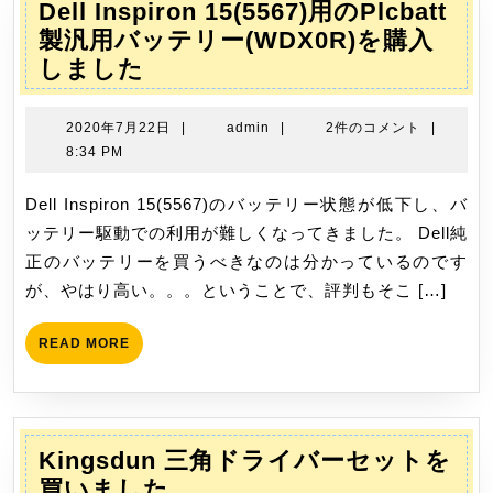
Dell Inspiron 15(5567)用のPlcbatt
0.37L
製汎用バッテリー(WDX0R)を購入
グ
Dell
しました
リ
Inspiron
ー
15(5567)
2020
admin
2020年7月22日
|
admin
|
2件のコメント
|
ン
用
年
8:34 PM
を
7
の
買
月
Dell Inspiron 15(5567)のバッテリー状態が低下し、バ
Plcbatt
い
22
ッテリー駆動での利用が難しくなってきました。 Dell純
製
ま
日
正のバッテリーを買うべきなのは分かっているのです
汎
し
が、やはり高い。。。ということで、評判もそこ […]
用
た
バ
READ
READ MORE
ッ
MORE
テ
リ
ー
Kingsdun 三角ドライバーセットを
(WDX0R)
Kingsdun
買いました