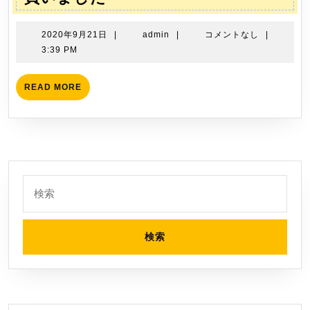
を
三
購
角
2020
admin
2020年9月21日
|
admin
|
コメントなし
|
入
ド
年
3:39 PM
し
9
ラ
ま
月
イ
READ
READ MORE
し
21
MORE
バ
た
日
ー
セ
ッ
ト
検
を
索:
買
い
ま
し
た