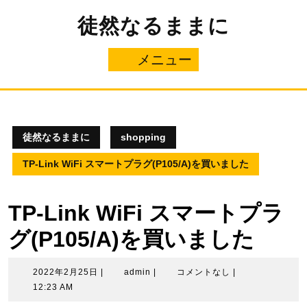
コ
徒然なるままに
ン
テ
ン
メニュー
メ
ツ
へ
ニ
ス
キ
ュ
ッ
プ
徒然なるままに
shopping
ー
TP-Link WiFi スマートプラグ(P105/A)を買いました
TP-Link WiFi スマートプラ
グ(P105/A)を買いました
2022
admin
2022年2月25日
|
admin
|
コメントなし
|
年
12:23 AM
2