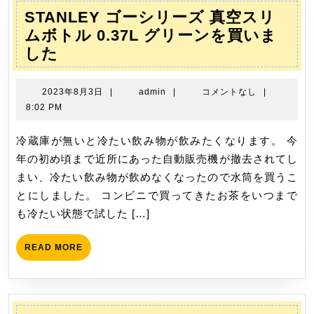
ー
STANLEY ゴーシリーズ 真空スリ
シ
ムボトル 0.37L グリーンを買いま
ョ
STANLEY
した
ン
ゴ
ー
2023
admin
2023年8月3日
|
admin
|
コメントなし
|
シ
年
8:02 PM
8
リ
月
冷蔵庫が無いと冷たい飲み物が飲みたくなります。 今
ー
3
年の初め頃まで近所にあった自動販売機が撤去されてし
ズ
日
まい、冷たい飲み物が飲めなくなったので水筒を買うこ
真
とにしました。 コンビニで買ってきたお茶をいつまで
空
も冷たい状態で試した […]
ス
リ
READ
READ MORE
ム
MORE
ボ
ト
ル