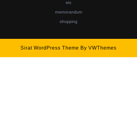
etc
memorandum
shopping
Sirat WordPress Theme
By VWThemes