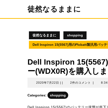
コ
徒然なるままに
ン
テ
ン
ツ
へ
ス
徒然なるままに
shopping
キ
ッ
Dell Inspiron 15(5567)用のPlcbatt製汎
プ
Dell Inspiron 15(
ー(WDX0R)を購入し
2020
2020年7月22日
|
|
2件のコメント
|
8:3
年
7
Categories:
shopping
月
22
Dell Inspiron 15(5567)のバッテリ