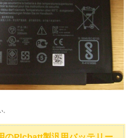
い。
567)用のPlcbatt製汎用バッテリー