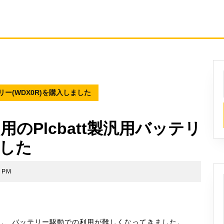
用バッテリー(WDX0R)を購入しました
5567)用のPlcbatt製汎用バッテリ
ました
4 PM
ー状態が低下し、バッテリー駆動での利用が難しくなってきました。