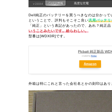
Dell純正のバッテリーを買うべきなのは分かっ
ということで、評判もそこそこ良い
汎用バッテリ
「純正」という表記があったので、あれ？純正品
いうことみたいです。紛らわしい。
型番は[WDX0R]です。
Plcbatt 純正新品 W
created by
Rinker
Amazon
外箱は特にこれと言った会社名とかの刻印はあり