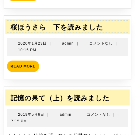
MORE
5
日
を
読
み
桜
桜ほうさら 下を読みました
ま
ほ
し
う
2020
admin
2020年1月23日
|
admin
|
コメントなし
|
た
さ
年
10:15 PM
1
ら
月
下
READ
READ MORE
23
MORE
を
日
読
み
ま
記
記憶の果て（上）を読みました
し
憶
た
の
2019
admin
2019年5月6日
|
admin
|
コメントなし
|
果
年
7:15 PM
5
て
月