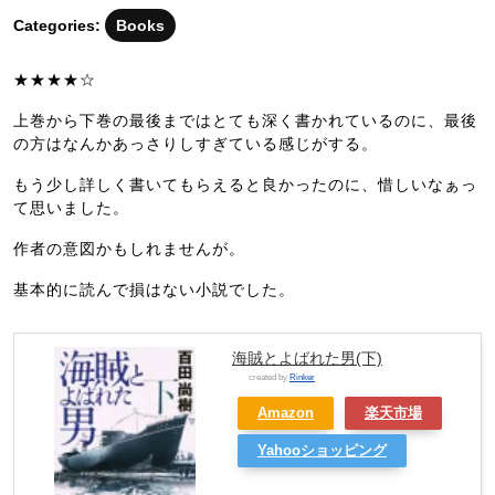
月
Categories:
Books
22
日
★★★★☆
上巻から下巻の最後まではとても深く書かれているのに、最後
の方はなんかあっさりしすぎている感じがする。
もう少し詳しく書いてもらえると良かったのに、惜しいなぁっ
て思いました。
作者の意図かもしれませんが。
基本的に読んで損はない小説でした。
海賊とよばれた男(下)
created by
Rinker
Amazon
楽天市場
Yahooショッピング