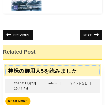
投
PREVIOUS
NEXT
前
次
稿
の
の
投
投
ナ
稿:
稿:
Related Post
ビ
ゲ
ー
神
神様の御用人5を読みました
シ
様
ョ
の
2020
admin
2020年11月7日
|
admin
|
コメントなし
|
ン
御
年
10:44 PM
11
用
月
人
READ
READ MORE
7