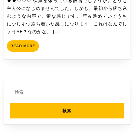
★★☆☆☆ 伏線を張っている段階でしょうか。どうも
（上）
6
主人公になじめませんでした。しかも、最初から落ち込
を
日
むような内容で、鬱な感じです。 読み進めていくうち
読
に少しずつ落ち着いた感じになります。これはなんでし
み
ょうSF？なのかな。 […]
ま
し
READ
READ MORE
た
MORE
検
索: