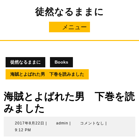
コ
徒然なるままに
ン
テ
ン
メニュー
メ
ツ
へ
ニ
ス
キ
ュ
ッ
プ
徒然なるままに
Books
ー
海賊とよばれた男 下巻を読みました
海賊とよばれた男 下巻を読
みました
2017
admin
2017年8月22日
|
admin
|
コメントなし
|
年
9:12 PM
8