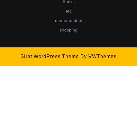
Books
etc
memorandum
shopping
Sirat WordPress Theme
By VWThemes