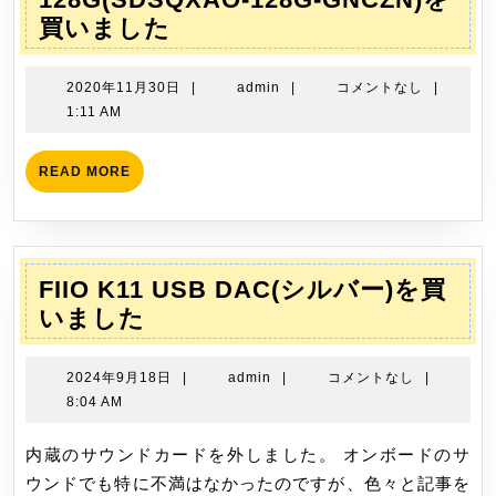
ョ
Sandisk
買いました
ン
MicroSDXC
128G(SDSQXAO-
2020
admin
2020年11月30日
|
admin
|
コメントなし
|
128G-
年
1:11 AM
11
GNCZN)
月
を
READ
READ MORE
30
MORE
買
日
い
ま
し
FIIO K11 USB DAC(シルバー)を買
た
FIIO
いました
K11
USB
2024
admin
2024年9月18日
|
admin
|
コメントなし
|
DAC(シ
年
8:04 AM
9
ル
月
内蔵のサウンドカードを外しました。 オンボードのサ
バ
18
ウンドでも特に不満はなかったのですが、色々と記事を
ー)