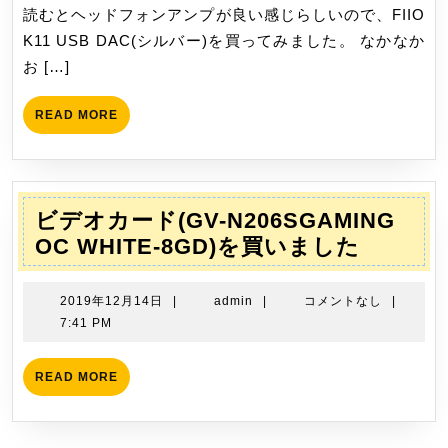
日
読むとヘッドフォンアンプが良い感じらしいので、FIIO
を
K11 USB DAC(シルバー)を買ってみました。 なかなか
買
お […]
い
ま
READ
READ MORE
し
MORE
た
ビデオカード(GV-N206SGAMING
ビ
OC WHITE-8GD)を買いました
デ
オ
2019
admin
2019年12月14日
|
admin
|
コメントなし
|
カ
年
7:41 PM
12
ー
月
ド
READ
READ MORE
14
MORE
(GV-
日
N206S