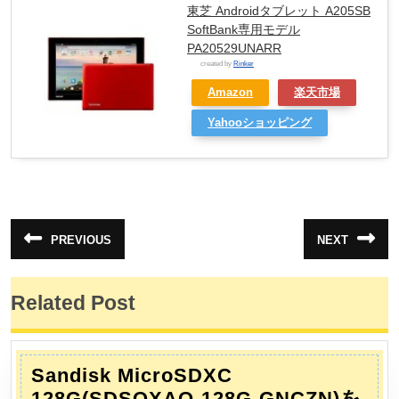
東芝 Androidタブレット A205SB
SoftBank専用モデル
PA20529UNARR
created by
Rinker
Amazon
楽天市場
Yahooショッピング
投
PREVIOUS
NEXT
前
次
稿
の
の
投
投
ナ
稿:
稿:
Related Post
ビ
ゲ
ー
Sandisk MicroSDXC
シ
128G(SDSQXAO-128G-GNCZN)を