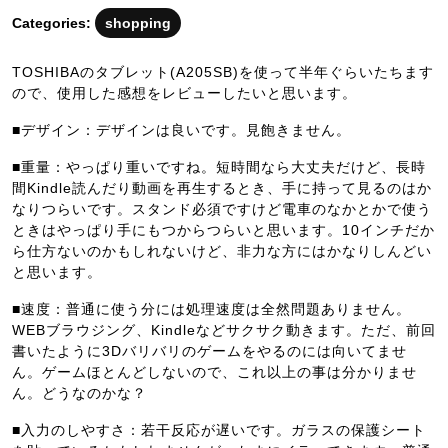
月
Categories:
shopping
8
日
TOSHIBAのタブレット(A205SB)を使って半年ぐらいたちます
ので、使用した感想をレビューしたいと思います。
■デザイン：デザインは良いです。見飽きません。
■重量：やっぱり重いですね。短時間なら大丈夫だけど、長時
間Kindle読んだり動画を再生するとき、手に持って見るのはか
なりつらいです。スタンド必須ですけど電車のなかとかで使う
ときはやっぱり手にもつからつらいと思います。10インチだか
ら仕方ないのかもしれないけど、非力な方にはかなりしんどい
と思います。
■速度：普通に使う分には処理速度は全然問題ありません。
WEBブラウジング、Kindleなどサクサク動きます。ただ、前回
書いたように3Dバリバリのゲームをやるのには向いてませ
ん。ゲームほとんどしないので、これ以上の事は分かりませ
ん。どうなのかな？
■入力のしやすさ：若干反応が遅いです。ガラスの保護シート