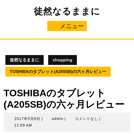
コ
徒然なるままに
ン
テ
ン
メニュー
メ
ツ
へ
ニ
ス
キ
ュ
ッ
プ
徒然なるままに
shopping
ー
TOSHIBAのタブレット(A205SB)の六ヶ月レビュー
TOSHIBAのタブレット
(A205SB)の六ヶ月レビュー
2017
admin
2017年5月8日
|
admin
|
コメントなし
|
年
12:09 AM
5