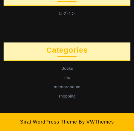
ログイン
Categories
Books
etc
memorandum
shopping
Sirat WordPress Theme
By VWThemes