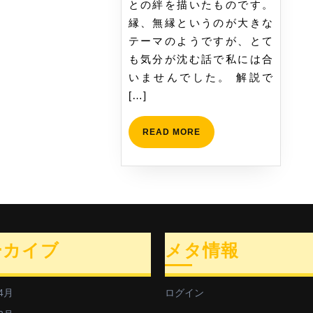
との絆を描いたものです。
読
縁、無縁というのが大きな
み
テーマのようですが、とて
ま
も気分が沈む話で私には合
し
いませんでした。 解説で
た
[…]
READ
READ MORE
MORE
ーカイブ
メタ情報
4月
ログイン