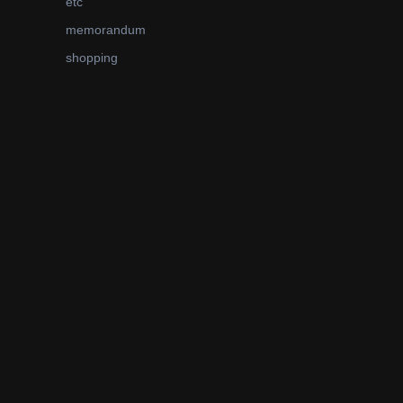
etc
memorandum
shopping