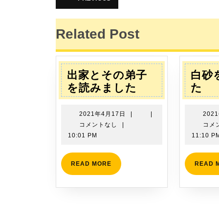
前
稿
の
投
稿:
ナ
Related Post
ビ
ゲ
出家とその弟子
白砂
ー
出
白
を読みました
た
家
砂
シ
と
を
2021
2021年4月17日
|
|
202
ョ
そ
読
年
コメントなし
|
コメ
4
の
み
10:01 PM
11:10 P
ン
月
弟
ま
17
子
し
READ
READ MORE
READ 
日
MORE
を
た
読
み
ま