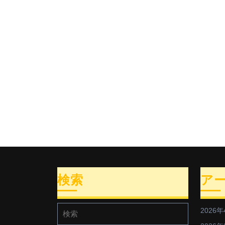
し
た
検索
ア
検
2026年
索: