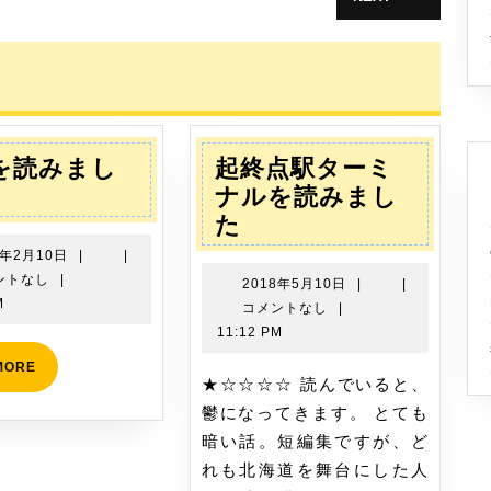
次
の
投
稿:
を読みまし
起終点駅ターミ
ナルを読みまし
起
た
終
2021
1年2月10日
|
|
点
年
ントなし
|
2018
2018年5月10日
|
|
2
駅
M
年
コメントなし
|
月
5
タ
11:12 PM
10
月
ー
READ
MORE
日
10
★☆☆☆☆ 読んでいると、
MORE
ミ
日
鬱になってきます。 とても
ナ
暗い話。短編集ですが、ど
ル
れも北海道を舞台にした人
を