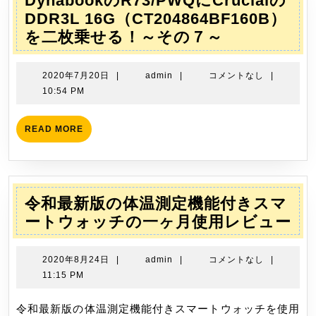
DynabookのR73/PWQにCrucialの
シ
DDR3L 16G（CT204864BF160B）
ョ
Dynabook
を二枚乗せる！～その７～
ン
の
R73/PWQ
2020
admin
2020年7月20日
|
admin
|
コメントなし
|
に
年
10:54 PM
7
Crucial
月
の
READ
READ MORE
20
MORE
DDR3L
日
16G（CT20
を
二
令和最新版の体温測定機能付きスマ
枚
令
ートウォッチの一ヶ月使用レビュー
乗
和
せ
最
2020
admin
2020年8月24日
|
admin
|
コメントなし
|
る！
新
年
11:15 PM
～
8
版
月
令和最新版の体温測定機能付きスマートウォッチを使用
そ
の