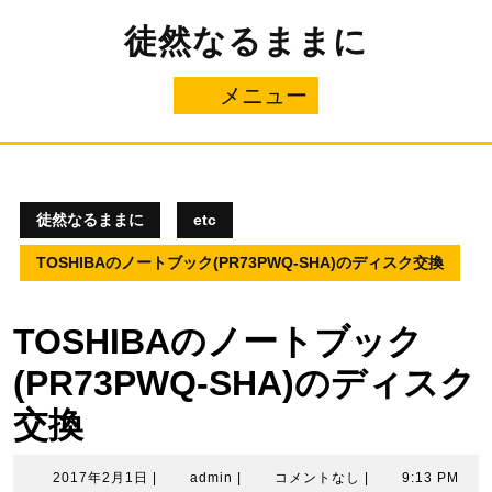
コ
徒然なるままに
ン
テ
ン
メニュー
メ
ツ
へ
ニ
ス
キ
ュ
ッ
プ
徒然なるままに
etc
ー
TOSHIBAのノートブック(PR73PWQ-SHA)のディスク交換
TOSHIBAのノートブック
(PR73PWQ-SHA)のディスク
交換
2017
admin
2017年2月1日
|
admin
|
コメントなし
|
9:13 PM