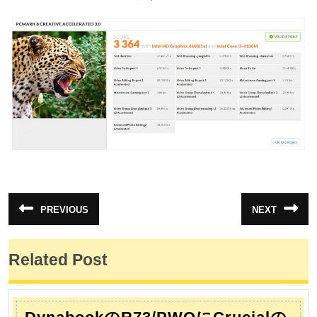
投
PREVIOUS
NEXT
前
次
稿
の
の
投
投
ナ
稿:
稿:
Related Post
ビ
ゲ
ー