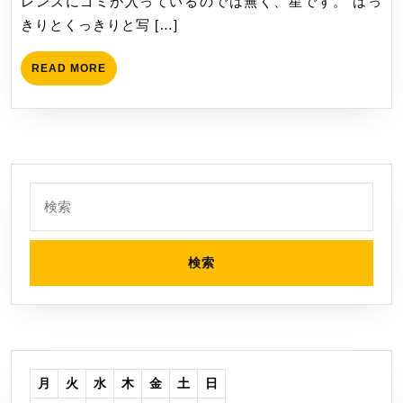
レンズにゴミが入っているのでは無く、星です。 はっ
一
きりとくっきりと写 […]
ヶ
月
READ
READ MORE
使
MORE
用
レ
ビ
ュ
検
ー
索:
月
火
水
木
金
土
日