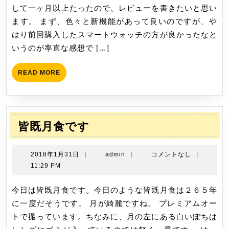
24
して一ヶ月以上たったので、レビューを書きたいと思い
の
体
日
ます。 まず、色々と新機能があって良いのですが、や
７
温
はり前回購入したスマートウォッチの方が良かったなと
～
測
いうのが率直な感想で […]
定
機
READ
READ MORE
能
MORE
付
き
ス
皆
皆既月食です
マ
既
ー
月
2018
admin
2018年1月31日
|
admin
|
コメントなし
|
ト
食
年
11:29 PM
ウ
1
で
ォ
月
今日は皆既月食です。今日のような皆既月食は２６５年
す
ッ
31
に一度だそうです。 月が綺麗ですね。 プレミアムオー
チ
日
トで撮っています。ちなみに、月の左にある白いぽちは
の